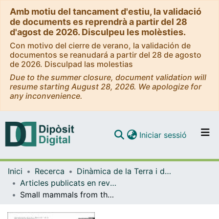
Amb motiu del tancament d'estiu, la validació
de documents es reprendrà a partir del 28
d'agost de 2026. Disculpeu les molèsties.
Con motivo del cierre de verano, la validación de
documentos se reanudará a partir del 28 de agosto
de 2026. Disculpad las molestias
Due to the summer closure, document validation will
resume starting August 28, 2026. We apologize for
any inconvenience.
(current)
Iniciar sessió
Comunitats i col·leccions
Inici
Recerca
Dinàmica de la Terra i de l'Oceà
Navega per tot el DD
Articles publicats en revistes (Dinàmica de la Terra i l'Oceà)
Com publicar
Small mammals from the middle pleistocene layers of the sima del elefante (Sierra de Atapuerca, Burgos, northwestern Spain)
Contacte