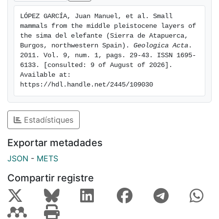
association suggests a late Middle Pleistocene age
LÓPEZ GARCÍA, Juan Manuel, et al. Small 
(ca. 250-350 ka), a patchy landscape dominated by
mammals from the middle pleistocene layers of 
humid meadows and woodland areas, and mild
the sima del elefante (Sierra de Atapuerca, 
climatic conditions. These results are compared with
Burgos, northwestern Spain). 
Geologica Acta
. 
2011. Vol. 9, num. 1, pags. 29-43. ISSN 1695-
other proxies, such as the herpetofauna, malacofauna,
6133. [consulted: 9 of August of 2026]. 
large-mammals and charcoals, providing a new
Available at: 
scenario for the climatic and environmental conditions
https://hdl.handle.net/2445/109030
that prevailed during the latest Middle Pleistocene in
the Sierra de Atapuerca.
Estadístiques
Exportar metadades
JSON
-
METS
Compartir registre