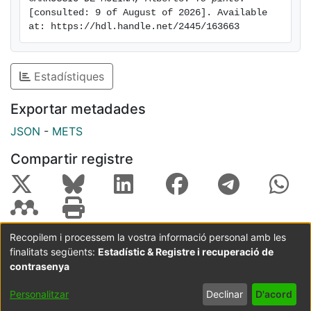
[consulted: 9 of August of 2026]. Available 
at: https://hdl.handle.net/2445/163663
Estadístiques
Exportar metadades
JSON
-
METS
Compartir registre
Recopilem i processem la vostra informació personal amb les
finalitats següents:
Estadístic & Registre i recuperació de
Coordinació:
CRAI UB
Avís legal
Metadades
subjectes a:
contrasenya
Configuració
Política de
Acord
Personalitzar
Declinar
D'acord
de cookies
privadesa
d'usuari
final