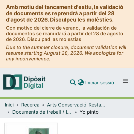
Amb motiu del tancament d'estiu, la validació
de documents es reprendrà a partir del 28
d'agost de 2026. Disculpeu les molèsties.
Con motivo del cierre de verano, la validación de
documentos se reanudará a partir del 28 de agosto
de 2026. Disculpad las molestias
Due to the summer closure, document validation will
resume starting August 28, 2026. We apologize for
any inconvenience.
(current)
Iniciar sessió
Comunitats i col·leccions
Inici
Recerca
Arts Conservació-Restauració
Navega per tot el DD
Documents de treball / Informes (Arts Conservació-Restauració)
Yo pinto
Com publicar
Contacte