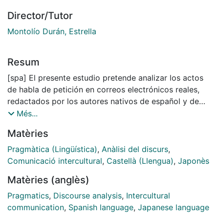
Director/Tutor
Montolío Durán, Estrella
Resum
[spa] El presente estudio pretende analizar los actos
de habla de petición en correos electrónicos reales,
redactados por los autores nativos de español y de
japonés del ámbito profesional, desde la perspectiva
Més...
de la Pragmática Intercultural. El objetivo final es
Matèries
aportar información útil y práctica a los alumnos
japoneses de Español como Lengua Extranjera (ELE),
Pragmàtica (Lingüística)
,
Anàlisi del discurs
,
que proyectan su futuro laboral en el mundo
Comunicació intercultural
,
Castellà (Llengua)
,
Japonès
hispanohablante.
Matèries (anglès)
El análisis que planteamos en este trabajo pone el
Pragmatics
,
Discourse analysis
,
Intercultural
foco en las siguientes dos orientaciones. Por una
communication
,
Spanish language
,
Japanese language
parte, nos fijamos en la deixis de persona, en