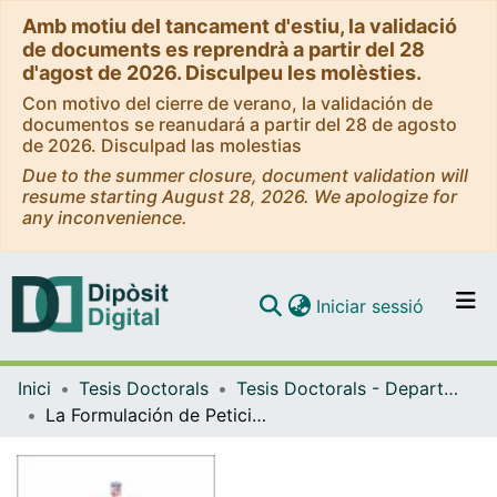
Amb motiu del tancament d'estiu, la validació
de documents es reprendrà a partir del 28
d'agost de 2026. Disculpeu les molèsties.
Con motivo del cierre de verano, la validación de
documentos se reanudará a partir del 28 de agosto
de 2026. Disculpad las molestias
Due to the summer closure, document validation will
resume starting August 28, 2026. We apologize for
any inconvenience.
(current)
Iniciar sessió
Comunitats i col·leccions
Inici
Tesis Doctorals
Tesis Doctorals - Departament - Filologia Hispànica, Teoria de la Literatura i Comunicació
Navega per tot el DD
La Formulación de Peticiones en Correos Electrónicos del Ámbito Profesional Hispano-Japonés
Com publicar
Contacte