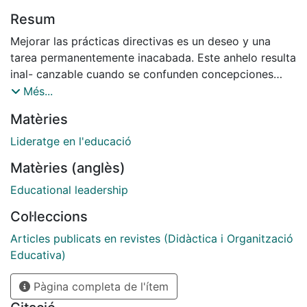
Resum
Mejorar las prácticas directivas es un deseo y una
tarea permanentemente inacabada. Este anhelo resulta
inal- canzable cuando se confunden concepciones
sobre qué supone dirigir un centro y, más aún, si
Més...
contribuimos a aumentar el desconcierto con nuestras
Matèries
reflexiones. En este artículo, sugerimos ideas a las
personas que des- empeñan funciones directivas y a
Lideratge en l'educació
quienes elaboran los programas de formación
Matèries (anglès)
continua.
Educational leadership
Col·leccions
Articles publicats en revistes (Didàctica i Organització
Educativa)
Pàgina completa de l'ítem