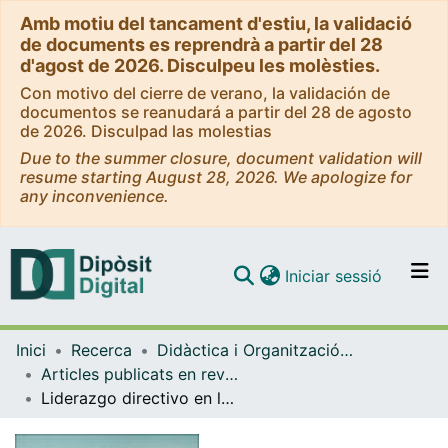
Amb motiu del tancament d'estiu, la validació
de documents es reprendrà a partir del 28
d'agost de 2026. Disculpeu les molèsties.
Con motivo del cierre de verano, la validación de
documentos se reanudará a partir del 28 de agosto
de 2026. Disculpad las molestias
Due to the summer closure, document validation will
resume starting August 28, 2026. We apologize for
any inconvenience.
(current)
Iniciar sessió
Comunitats i col·leccions
Inici
Recerca
Didàctica i Organització Educativa
Navega per tot el DD
Articles publicats en revistes (Didàctica i Organització Educativa)
Com publicar
Liderazgo directivo en los centros educativos: salir de la maraña de la confusión
Contacte