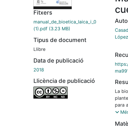
cu
Fitxers
Auto
manual_de_bioetica_laica_i_0
(1).pdf
(3.23 MB)
Casad
López
Tipus de document
Llibre
Recu
Data de publicació
https
2018
ma99
Llicència de publicació
Res
La bi
plante
para a
éticas
Més
biome
Matè
bioéti