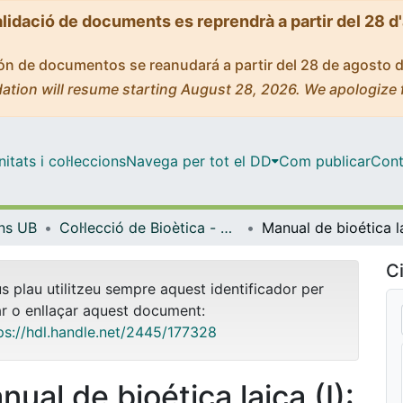
alidació de documents es reprendrà a partir del 28 d
ción de documentos se reanudará a partir del 28 de agosto 
ation will resume starting August 28, 2026. We apologize 
tats i col·leccions
Navega per tot el DD
Com publicar
Cont
ons UB
Col·lecció de Bioètica - eBooks - (Publicacions i Edicions UB)
Ci
us plau utilitzeu sempre aquest identificador per
ar o enllaçar aquest document:
ps://hdl.handle.net/2445/177328
ual de bioética laica (I):