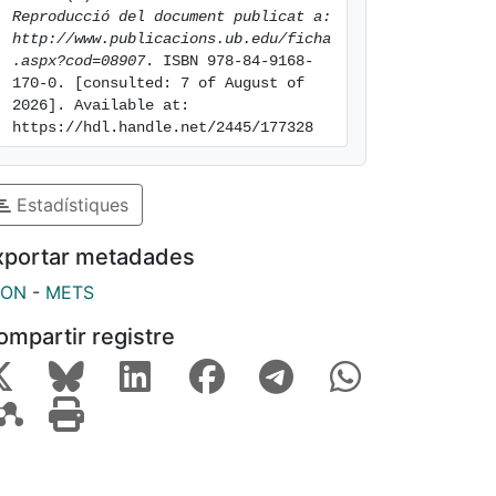
Reproducció del document publicat a: 
http://www.publicacions.ub.edu/ficha
.aspx?cod=08907
. ISBN 978-84-9168-
170-0. [consulted: 7 of August of 
2026]. Available at: 
https://hdl.handle.net/2445/177328
Estadístiques
xportar metadades
SON
-
METS
ompartir registre