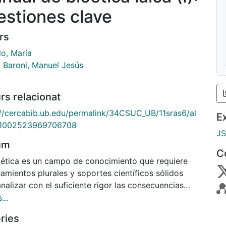
estiones clave
rs
o, María
 Baroni, Manuel Jesús
rs relacionat
://cercabib.ub.edu/permalink/34CSUC_UB/11sras6/al
E
1002523969706708
J
um
C
oética es un campo de conocimiento que requiere
amientos plurales y soportes científicos sólidos
nalizar con el suficiente rigor las consecuencias
, legales y sociales de la biotecnología y la
...
dicina. Por ese motivo, el presente Manual de
ries
ca laica (I), fruto de largos años de docencia e