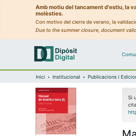
Amb motiu del tancament d'estiu, la v
molèsties.
Con motivo del cierre de verano, la valida
Due to the summer closure, document valid
Comuni
Inici
Institucional
Publicacions i Edici
Si 
cit
htt
Man