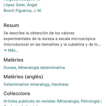
López Soler, Ángel
Bosch Figueroa, J. M.
Resum
Se describe la obtención de los valores
experimentales de la dureza a escala microscópica
(microdureza) en las hematites y la cubaltina y de los
respectivos equipos utilizados. Se exponen a
Més...
continuación las gráficas de los valores obtenidos,
Matèries
según Gahm, para la obtención de la recta de
regresión. Se establecen las conclusiones y
Duresa
,
Mineralogia determinativa
recomendaciones al efectuar trabajo, de investigación
Matèries (anglès)
sobre la dureza de los minerales.
Determinative mineralogy
,
Hardness
Col·leccions
Articles publicats en revistes (Mineralogia, Petrologia i