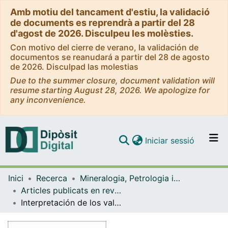
Amb motiu del tancament d'estiu, la validació
de documents es reprendrà a partir del 28
d'agost de 2026. Disculpeu les molèsties.
Con motivo del cierre de verano, la validación de
documentos se reanudará a partir del 28 de agosto
de 2026. Disculpad las molestias
Due to the summer closure, document validation will
resume starting August 28, 2026. We apologize for
any inconvenience.
(current)
Iniciar sessió
Comunitats i col·leccions
Inici
Recerca
Mineralogia, Petrologia i Geologia Aplicada
Navega per tot el DD
Articles publicats en revistes (Mineralogia, Petrologia i Geologia Aplicada)
Com publicar
Interpretación de los valores de microdureza a partir de la recta de Gahm. Aplicación a la dureza de la hematites y la cobaltina
Contacte