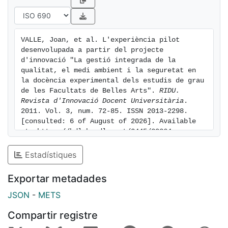
BBAA de la Universitat de Barcelona. L'experiència
pilot va demostrar satisfactòriament la viabilitat de
l'aplicació del model de PNT adoptat i els beneficis, de
VALLE, Joan, et al. L'experiència pilot 
la seva aplicació, orientats a la millora continuada de
desenvolupada a partir del projecte 
la qualitat docent i de la investigació. Per concloure el
d'innovació "La gestió integrada de la 
projecte es va elaborar el procediment general (PG)
qualitat, el medi ambient i la seguretat en 
la docència experimental dels estudis de grau 
que determina les pautes per a redactar un PNT.
de les Facultats de Belles Arts". 
RIDU. 
Aquest PG va ser aprovat recentment per la CSSMA
Revista d'Innovació Docent Universitària
. 
del Centre2 i es podrà aplicar en el futur en la Facultat
2011. Vol. 3, num. 72-85. ISSN 2013-2298. 
de BBAA de Barcelona. Sobre l'experiència s'han
[consulted: 6 of August of 2026]. Available 
realitzat les publicacions pertinents (un llibre i un DVD)
at: https://hdl.handle.net/2445/20264
i s'ha participat també en dos congressos.
Estadístiques
Exportar metadades
JSON
-
METS
Compartir registre