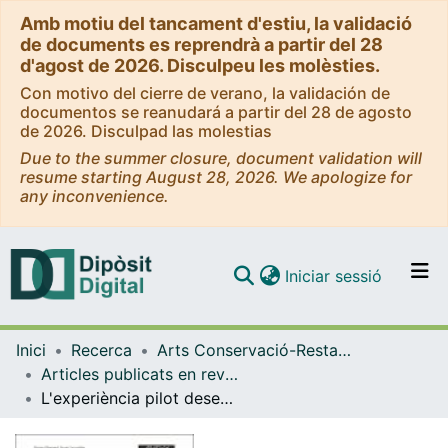
Amb motiu del tancament d'estiu, la validació
de documents es reprendrà a partir del 28
d'agost de 2026. Disculpeu les molèsties.
Con motivo del cierre de verano, la validación de
documentos se reanudará a partir del 28 de agosto
de 2026. Disculpad las molestias
Due to the summer closure, document validation will
resume starting August 28, 2026. We apologize for
any inconvenience.
(current)
Iniciar sessió
Comunitats i col·leccions
Inici
Recerca
Arts Conservació-Restauració
Navega per tot el DD
Articles publicats en revistes (Arts Conservació-Restauració)
Com publicar
L'experiència pilot desenvolupada a partir del projecte d'innovació "La gestió integrada de la qualitat, el medi ambient i la seguretat en la docència experimental dels estudis de grau de les Facultats de Belles Arts"
Contacte