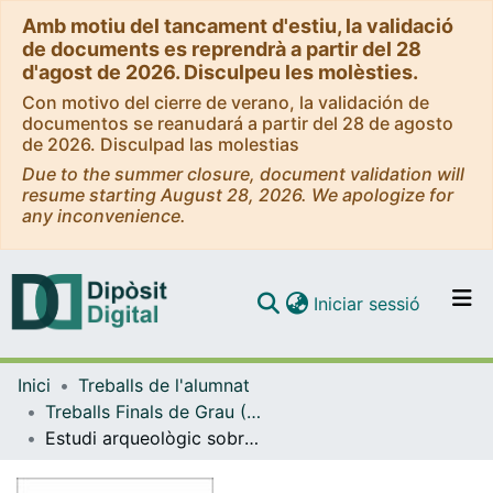
Amb motiu del tancament d'estiu, la validació
de documents es reprendrà a partir del 28
d'agost de 2026. Disculpeu les molèsties.
Con motivo del cierre de verano, la validación de
documentos se reanudará a partir del 28 de agosto
de 2026. Disculpad las molestias
Due to the summer closure, document validation will
resume starting August 28, 2026. We apologize for
any inconvenience.
(current)
Iniciar sessió
Comunitats i col·leccions
Inici
Treballs de l'alumnat
Navega per tot el DD
Treballs Finals de Grau (TFG) - Arqueologia
Com publicar
Estudi arqueològic sobre les rotes i el seu entorn immediat del Parc Natural de la Península de Llevant (Artà, Mallorca)
Contacte