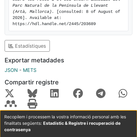
Parc Natural de la Península de Llevant 
(Artà, Mallorca).
 [consulted: 8 of August of 
2026]. Available at: 
https://hdl.handle.net/2445/203689
Estadístiques
Exportar metadades
JSON
-
METS
Compartir registre
Recopilem i processem la vostra informació personal amb les
finalitats següents:
Estadístic & Registre i recuperació de
Coordinació:
CRAI UB
Avís legal
Metadades
subjectes a:
contrasenya