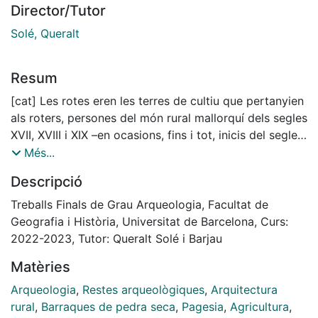
Director/Tutor
Solé, Queralt
Resum
[cat] Les rotes eren les terres de cultiu que pertanyien
als roters, persones del món rural mallorquí dels segles
XVII, XVIII i XIX –en ocasions, fins i tot, inicis del segle
XX– que formaven les classes socials més baixes.
Més...
Aquesta activitat antròpica, en conseqüència, va
Descripció
originar la construcció d’estructures diverses sobre el
terreny natural (barraques, casetes, marges, corrals,
Treballs Finals de Grau Arqueologia, Facultat de
etc.). En el següent TFG es pretén, a partir de
Geografia i Història, Universitat de Barcelona, Curs:
l’aplicació d’una retícula de prospecció amb divisions
2022-2023, Tutor: Queralt Solé i Barjau
de 800x800 m sobre el municipi d’Artà (Mallorca),
Matèries
l’elecció d’un dels quadrants per analitzar els elements
que el conformen. Es proposa, a continuació, l’anàlisi
Arqueologia
,
Restes arqueològiques
,
Arquitectura
arqueològica en profunditat d’alguns d’aquests
rural
,
Barraques de pedra seca
,
Pagesia
,
Agricultura
,