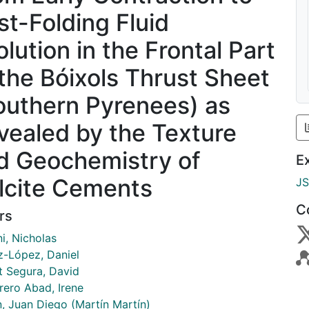
st-Folding Fluid
olution in the Frontal Part
 the Bóixols Thrust Sheet
outhern Pyrenees) as
vealed by the Texture
d Geochemistry of
E
lcite Cements
J
C
rs
i, Nicholas
-López, Daniel
t Segura, David
rero Abad, Irene
n, Juan Diego (Martín Martín)