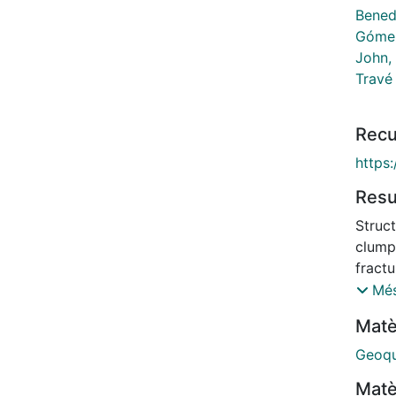
Bened
Gómez
John,
Travé 
Recu
https
Res
Struc
clump
fract
to est
Més
part o
Matè
fractu
relate
Geoqu
the Al
Matè
were 