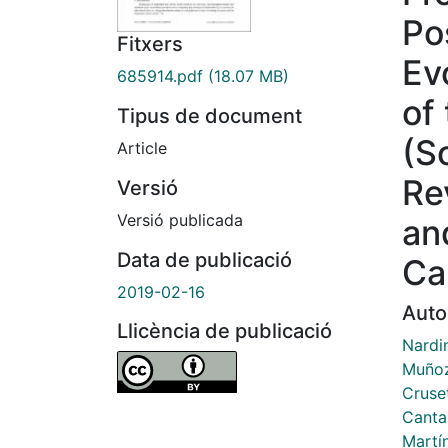
Po
Fitxers
Ev
685914.pdf
(18.07 MB)
of
Tipus de document
(S
Article
Re
Versió
Versió publicada
an
Data de publicació
Ca
2019-02-16
Auto
Llicència de publicació
Nardin
Muñoz
Cruse
Canta
Martí