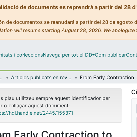
alidació de documents es reprendrà a partir del 28 d
ción de documentos se reanudará a partir del 28 de agosto 
ation will resume starting August 28, 2026. We apologize 
tats i col·leccions
Navega per tot el DD
Com publicar
Cont
rologia i Geologia Aplicada
Articles publicats en revistes (Mineralogia, Petrologia i Geologia Aplicada)
From Early Contraction to Post-Folding Fluid Evolution in the Frontal P
Ci
us plau utilitzeu sempre aquest identificador per
ar o enllaçar aquest document:
ps://hdl.handle.net/2445/155371
om Early Contraction to