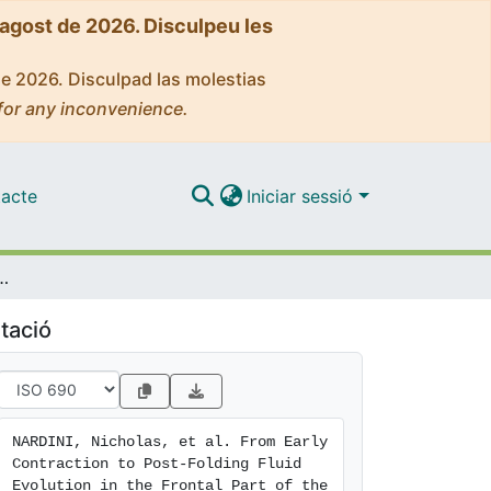
'agost de 2026. Disculpeu les
de 2026. Disculpad las molestias
for any inconvenience.
acte
Iniciar sessió
art of the Bóixols Thrust Sheet (Southern Pyrenees) as Revealed by the Texture and Geochemistry of Calcite Cements
tació
NARDINI, Nicholas, et al. From Early 
Contraction to Post-Folding Fluid 
Evolution in the Frontal Part of the 