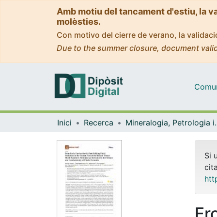
Amb motiu del tancament d'estiu, la v
molèsties.
Con motivo del cierre de verano, la valida
Due to the summer closure, document valid
Comuni
Inici
Recerca
Mineralogia, Pet
Si 
cit
htt
Fr