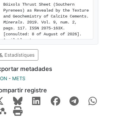
Bóixols Thrust Sheet (Southern 
Pyrenees) as Revealed by the Texture 
and Geochemistry of Calcite Cements. 
Minerals
. 2019. Vol. 9, num. 2, 
pags. 117. ISSN 2075-163X. 
[consulted: 8 of August of 2026]. 
Available at: 
https://hdl.handle.net/2445/155371
Estadístiques
xportar metadades
SON
-
METS
ompartir registre