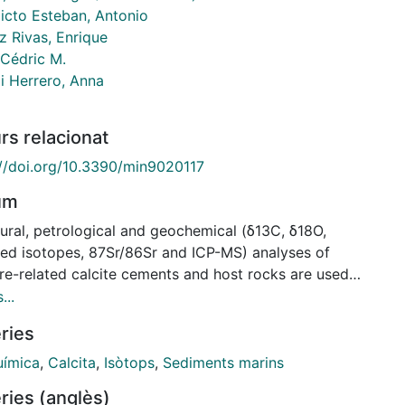
icto Esteban, Antonio
 Rivas, Enrique
 Cédric M.
i Herrero, Anna
rs relacionat
://doi.org/10.3390/min9020117
um
tural, petrological and geochemical (δ13C, δ18O,
ed isotopes, 87Sr/86Sr and ICP-MS) analyses of
ure-related calcite cements and host rocks are used
ablish a fluid-flow evolution model for the frontal
...
f the Bóixols thrust sheet (Southern Pyrenees). Five
ries
re events associated with the growth of the thrust-
d Bóixols anticline and Coll de Nargó syncline during
ímica
,
Calcita
,
Isòtops
,
Sediments marins
pine orogeny are distinguished. These fractures
ries (anglès)
cemented with four generations of calcite cements,