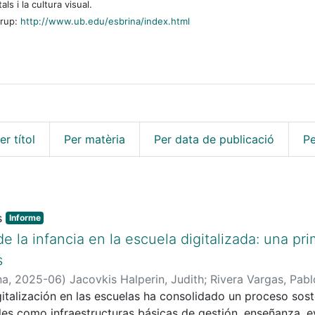
s i la cultura visual.
grup:
http://www.ub.edu/esbrina/index.html
er títol
Per matèria
Per data de publicació
Pe
Informe
e la infancia en la escuela digitalizada: una pr
s
na
,
2025-06
)
Jacovkis Halperin, Judith
;
Rivera Vargas, Pabl
gitalización en las escuelas ha consolidado un proceso sos
les como infraestructuras básicas de gestión, enseñanza, 