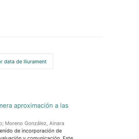
r data de lliurament
imera aproximación a las
o
;
Moreno González, Ainara
tenido de incorporación de
evaluación y comunicación. Este