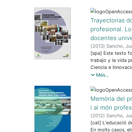
Federades
hogar
de Famílies d'Alum
con estas caracter
l..'.enquesta té co
Trayectorias d
desenvolupades pe
profesional. Lo
activitats d'aprene
docentes unive
El qüestionari pot 
4t
(
2013
)
Sancho, Ju
d'ESO) d'escoles i
Salazar, Patricia
[spa] Este texto f
;
C
característiques, s
Ornellas, Adriana
trabajo y la vida 
;
Hernández Yánez, 
Ciencia e Innovac
Campins Falcó, Pil
legislación, la
Més...
Merodio de la Coli
organización instit
objetivo del estu
social, cultural, 
Memòria del pr
identidad profesio
i al món profes
europeo. Esta
(
2012
)
Sancho, Ju
publicación recoge
Petry, Paulo
[cat] L'educació d
;
Fendl
universitarios. Sus
En molts casos, el
conocimiento basad