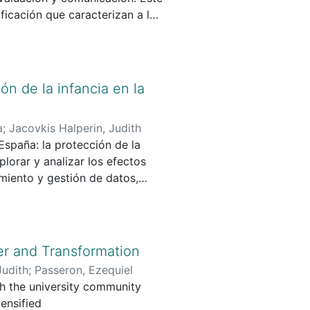
icación que caracterizan a la
antea interrogantes
, preocupa el modo en que esta
gobernanza de datos y el
uidad y soberanía tecnológica.
ón de la infancia en la
 neutras: vehiculan valores,
márgenes de actuación para las
a
;
Jacovkis Halperin, Judith
España: la protección de la
lorar y analizar los efectos
amiento y gestión de datos,
ecto se divide en 4 fases; este
pondiente a la primera de las
er and Transformation
Judith
;
Passeron, Ezequiel
h the university community
ensified