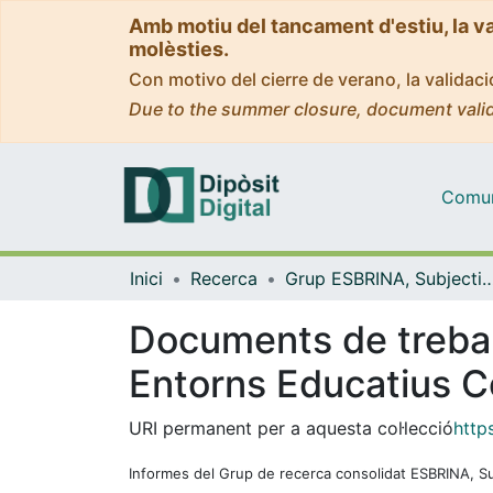
Amb motiu del tancament d'estiu, la v
molèsties.
Con motivo del cierre de verano, la valida
Due to the summer closure, document valid
Comuni
Inici
Recerca
Grup ESBRINA, Subjectivitats i Entorns Educatiu
Documents de treball
Entorns Educatius 
URI permanent per a aquesta col·lecció
http
Informes del Grup de recerca consolidat ESBRINA, Subj