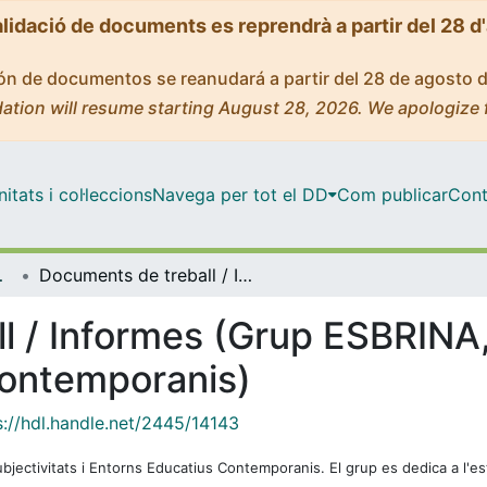
alidació de documents es reprendrà a partir del 28 d
ción de documentos se reanudará a partir del 28 de agosto 
ation will resume starting August 28, 2026. We apologize 
tats i col·leccions
Navega per tot el DD
Com publicar
Cont
s Contemporanis
Documents de treball / Informes (Grup ESBRINA, Subjectivitats i Entorns Educatius Contemporanis)
 / Informes (Grup ESBRINA, 
Contemporanis)
s://hdl.handle.net/2445/14143
ectivitats i Entorns Educatius Contemporanis. El grup es dedica a l'est