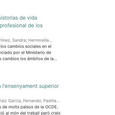
iencia del mayor o la mayor.
Plataformes Digitals Educatives
istorias de vida
n, etc., per gestionar les
 profesional de los
partir de 1r de primaria i fins a
tínez, Sandra
;
Hermosilla
estudiant a la llar amb aquestes
los cambios sociales en el
ontserrat
;
Padilla Petry, Paulo
;
l fill o filla més gran.
nciado por el Ministerio de
;
Cid Reborido, Alicia
;
s cambios los ámbitos de la
 Lurdes
;
Ruiz Álvarez, Rafael
;
r
;
Romero Subirón, Fernando
;
imos treinta años. El principal
to del cambio económico,
ades españolas en la vida y la
 a l'ensenyament superior
a el contexto nacional y
raiz García, Fernando
;
Padilla
tros tantos docentes
es de molts països de la OCDE.
lenzuela Segura, Roser
bución significativa al
ó al món del treball però creix
iencia laboral en las