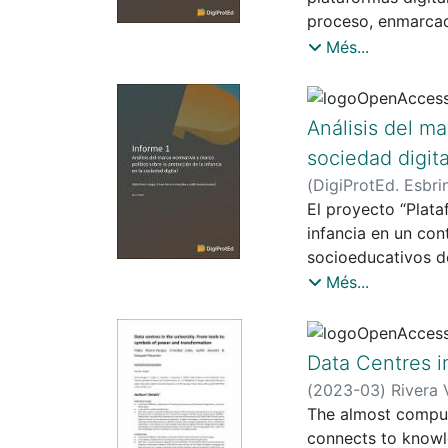
proceso, enmarcado
sociedad digital c
Més...
fundamentales sobr
transformación afe
respeto de los de
Análisis del ma
Las infraestructur
sociedad digita
establecen formas 
(
DigiProtEd. Esbri
comunidades escol
El proyecto “Plata
infancia en un con
socioeducativos de
sobre la protecció
Més...
informe recoge los
fases.
Data Centres i
(
2023-03
)
Rivera 
The almost compul
connects to knowle