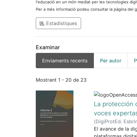
l'educació en un món mediat per les tecnologies digital
Per a més informació podeu consultar la pàgina del 
Estadístiques
Examinar
Enviaments recents
Per autor
P
Enviaments recents
Mostrant
1 - 20 de 23
La protección d
voces experta
(
DigiProtEd. Esbri
El avance de la di
plataformas digita