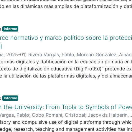
 en las dinámicas más amplias de plataformización y datif
ontemporánea (Van Dijck et al., 2018; Williamson, 2022), pl
e sus implicaciones en el ámbito educativo. En particular
cta la protección de la infancia, tanto en relación con la 
Informe
rechos digitales como en términos de autonomía escolar, eq
rco normativo y marco político sobre la protecci
as tecnológicas adoptadas por los centros escolares no son
l
de control, crean condiciones de posibilidad y delimitan 
na
,
2025-01
)
Rivera Vargas, Pablo
;
Moreno González, Ainar
ares.
formas digitales y datificación en la educación primaria en 
texto de digitalización educativa (DigiProtEd)" pretende exp
 la utilización de las plataformas digitales, y del almacen
n de la infancia en la educación primaria en España. El proy
 resultados de la revisión de normativas y políticas corres
Informe
n the University: From Tools to Symbols of Pow
Vargas, Pablo
;
Cobo Romaní, Cristobal
;
Jacovkis Halperin, 
sory and compulsive use of digital platforms through whic
dge, research, teaching and management activities has int