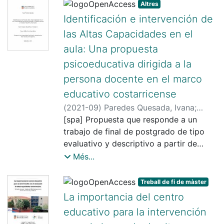
Altres
Identificación e intervención de
las Altas Capacidades en el
aula: Una propuesta
psicoeducativa dirigida a la
persona docente en el marco
educativo costarricense
(
2021-09
)
Paredes Quesada, Ivana
;
López Ferrer, Eva
[spa] Propuesta que responde a un
trabajo de final de postgrado de tipo
evaluativo y descriptivo a partir de
sensibilizar e informar a la población
Més...
educativa sobre la realidad y las
necesidades de las personas con Altas
Treball de fi de màster
Capacidades basada en los modelos
La importancia del centro
teóricos, paradigmas y propuestas
educativo para la intervención
científicas actuales. Se enfoca hacia la