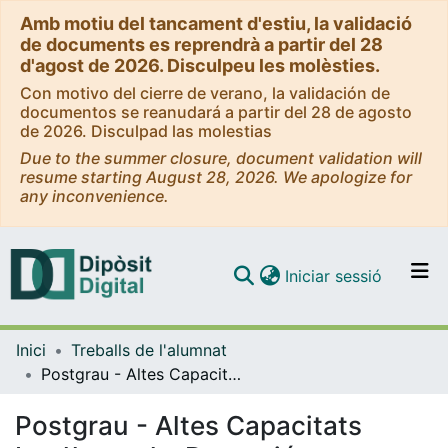
Amb motiu del tancament d'estiu, la validació
de documents es reprendrà a partir del 28
d'agost de 2026. Disculpeu les molèsties.
Con motivo del cierre de verano, la validación de
documentos se reanudará a partir del 28 de agosto
de 2026. Disculpad las molestias
Due to the summer closure, document validation will
resume starting August 28, 2026. We apologize for
any inconvenience.
(current)
Iniciar sessió
Comunitats i col·leccions
Inici
Treballs de l'alumnat
Navega per tot el DD
Postgrau - Altes Capacitats Intel·lectuals: Detecció, Intervenció i Recerca
Com publicar
Postgrau - Altes Capacitats
Contacte