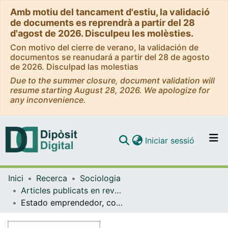
Amb motiu del tancament d'estiu, la validació
de documents es reprendrà a partir del 28
d'agost de 2026. Disculpeu les molèsties.
Con motivo del cierre de verano, la validación de
documentos se reanudará a partir del 28 de agosto
de 2026. Disculpad las molestias
Due to the summer closure, document validation will
resume starting August 28, 2026. We apologize for
any inconvenience.
(current)
Iniciar sessió
Comunitats i col·leccions
Inici
Recerca
Sociologia
Navega per tot el DD
Articles publicats en revistes (Sociologia)
Com publicar
Estado emprendedor, conocimiento y libertad. A propósito de la propuesta de Mariana Mazzucato
Contacte