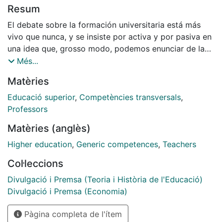
Resum
El debate sobre la formación universitaria está más
vivo que nunca, y se insiste por activa y por pasiva en
una idea que, grosso modo, podemos enunciar de la
siguiente manera: nuestros estudiantes viven en una
Més...
realidad que demanda competencias, tanto
Matèries
transversales o genéricas como específicas, según sea
el ámbito de conocimiento. Conclusión: la pedagogía
Educació superior
,
Competències transversals
,
universitaria debe adaptarse a la actual situación que
Professors
se le plantea.
Matèries (anglès)
Higher education
,
Generic competences
,
Teachers
Col·leccions
Divulgació i Premsa (Teoria i Història de l'Educació)
Divulgació i Premsa (Economia)
Pàgina completa de l'ítem