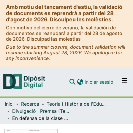
Amb motiu del tancament d'estiu, la validació
de documents es reprendrà a partir del 28
d'agost de 2026. Disculpeu les molèsties.
Con motivo del cierre de verano, la validación de
documentos se reanudará a partir del 28 de agosto
de 2026. Disculpad las molestias
Due to the summer closure, document validation will
resume starting August 28, 2026. We apologize for
any inconvenience.
(current)
Iniciar sessió
Comunitats i col·leccions
Inici
Recerca
Teoria i Història de l'Educació
Navega per tot el DD
Divulgació i Premsa (Teoria i Història de l'Educació)
Com publicar
En defensa de la clase magistral
Contacte