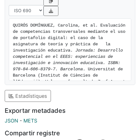
auto-gestionar su proceso de
aprendizaje, utilizando el portafolio como ayuda
fundamental para esto. Se presentan algunos
QUIRÓS DOMÍNGUEZ, Carolina, et al. Evaluación 
resultados de la experiencia respecto a la auto
de competencias transversales mediante el uso 
percepción de los estudiantes sobre las competencias
de portafolio digital: el caso de la 
trabajadas.
asignatura de teoría y práctica de   la 
investigación educativa. 
Jornada: Desarrollo 
competencial en el EEES: experiencias de 
investigación e innovación educativa. ISBN: 
978-84-606-8379-7. Barcelona
. Universitat de 
Barcelona (Institut de Ciències de 
l’Educació). Vol. pp. [consulted: 7 of August 
of 2026]. Available at: 
https://hdl.handle.net/2445/66635
Estadístiques
Exportar metadades
JSON
-
METS
Compartir registre