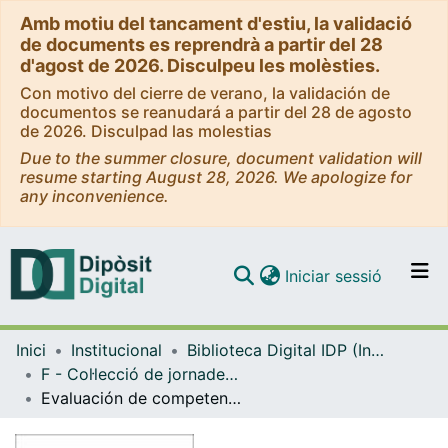
Amb motiu del tancament d'estiu, la validació
de documents es reprendrà a partir del 28
d'agost de 2026. Disculpeu les molèsties.
Con motivo del cierre de verano, la validación de
documentos se reanudará a partir del 28 de agosto
de 2026. Disculpad las molestias
Due to the summer closure, document validation will
resume starting August 28, 2026. We apologize for
any inconvenience.
(current)
Iniciar sessió
Comunitats i col·leccions
Inici
Institucional
Biblioteca Digital IDP (Institut de Desenvolupament Professional)
Navega per tot el DD
F - Col·lecció de jornades, congressos i simposis (IDP)
Com publicar
Evaluación de competencias transversales mediante el uso de portafolio digital: el caso de la asignatura de teoría y práctica de la investigación educativa
Contacte