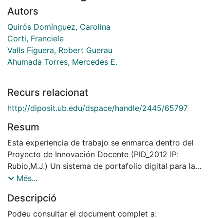
Autors
Quirós Domínguez, Carolina
Corti, Franciele
Valls Figuera, Robert Guerau
Ahumada Torres, Mercedes E.
Recurs relacionat
http://diposit.ub.edu/dspace/handle/2445/65797
Resum
Esta experiencia de trabajo se enmarca dentro del
Proyecto de Innovación Docente (PID_2012 IP:
Rubio,M.J.) Un sistema de portafolio digital para la
mejora de competencias transversales
Més...
de la Universidad de Barcelona. La implementación de
Descripció
esta experiencia tiene por objetivo
poder integrar a lo largo de la carrera de Pedagogía el
Podeu consultar el document complet a: