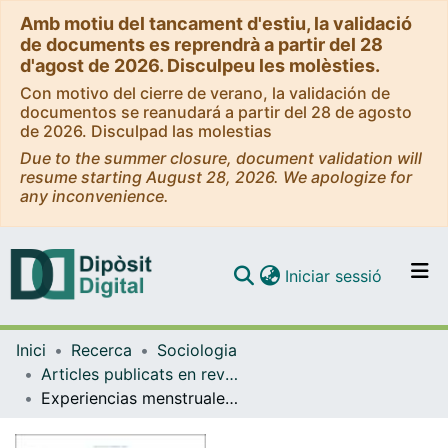
Amb motiu del tancament d'estiu, la validació
de documents es reprendrà a partir del 28
d'agost de 2026. Disculpeu les molèsties.
Con motivo del cierre de verano, la validación de
documentos se reanudará a partir del 28 de agosto
de 2026. Disculpad las molestias
Due to the summer closure, document validation will
resume starting August 28, 2026. We apologize for
any inconvenience.
(current)
Iniciar sessió
Comunitats i col·leccions
Inici
Recerca
Sociologia
Navega per tot el DD
Articles publicats en revistes (Sociologia)
Com publicar
Experiencias menstruales y aceptabilidad de una intervención sobre equidad menstrual en adolescentes en Cataluña
Contacte