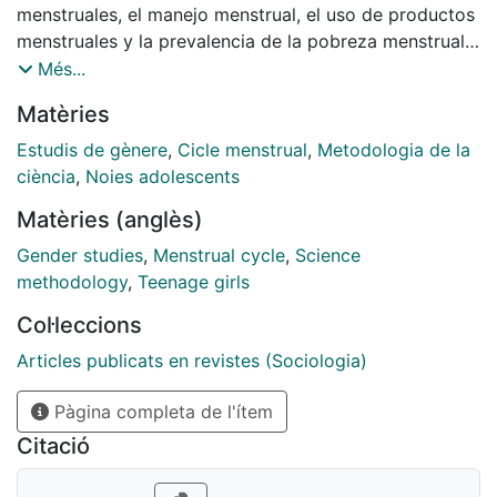
menstruales, el manejo menstrual, el uso de productos
menstruales y la prevalencia de la pobreza menstrual,
y evaluar la aceptabilidad de una intervención de
Més...
equidad menstrual en el alumnado de cuarto curso de
Matèries
Educación Secundaria Obligatoria en Cataluña. (...)
Estudis de gènere
,
Cicle menstrual
,
Metodologia de la
ciència
,
Noies adolescents
Matèries (anglès)
Gender studies
,
Menstrual cycle
,
Science
methodology
,
Teenage girls
Col·leccions
Articles publicats en revistes (Sociologia)
Pàgina completa de l'ítem
Citació