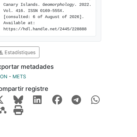
Canary Islands. 
Geomorphology
. 2022. 
Vol. 416. ISSN 0169-555X. 
[consulted: 6 of August of 2026]. 
Available at: 
https://hdl.handle.net/2445/228888
Estadístiques
xportar metadades
SON
-
METS
ompartir registre