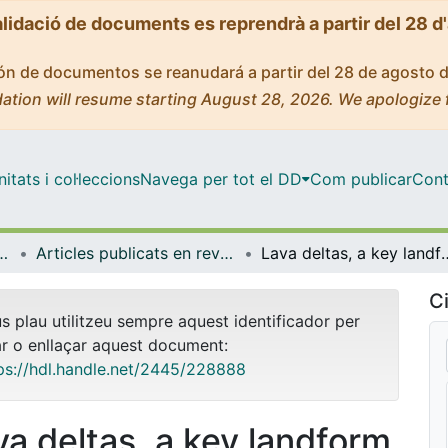
alidació de documents es reprendrà a partir del 28 d
ción de documentos se reanudará a partir del 28 de agosto 
ation will resume starting August 28, 2026. We apologize 
tats i col·leccions
Navega per tot el DD
Com publicar
Cont
rologia i Geologia Aplicada
Articles publicats en revistes (Mineralogia, Petrologia i Geologia Aplicada)
Lava deltas, a key landform in oceanic volca
Ci
us plau utilitzeu sempre aquest identificador per
ar o enllaçar aquest document:
ps://hdl.handle.net/2445/228888
va deltas, a key landform