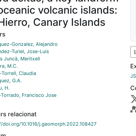
 oceanic volcanic islands:
 Hierro, Canary Islands
rs
guez-Gonzalez, Alejandro
dez-Turiel, Jose-Luis
s Juncà, Meritxell
E
ra, M.C.
-Torrell, Claudia
J
guez, G.A.
C
u, H.
-Torrado, Francisco Jose
rs relacionat
://doi.org/10.1016/j.geomorph.2022.108427
um