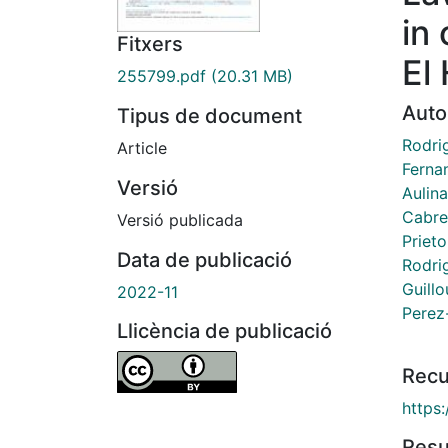
in
Fitxers
El
255799.pdf
(20.31 MB)
Auto
Tipus de document
Rodri
Article
Fernan
Versió
Aulina
Cabre
Versió publicada
Prieto
Data de publicació
Rodri
Guillo
2022-11
Perez
Llicència de publicació
Recu
https
Res