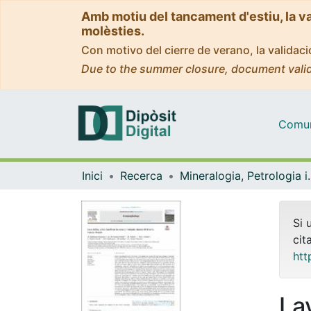
Amb motiu del tancament d'estiu, la v
molèsties.
Con motivo del cierre de verano, la valida
Due to the summer closure, document valid
Comuni
Inici
Recerca
Mineralogia, Pet
Si 
cit
htt
La