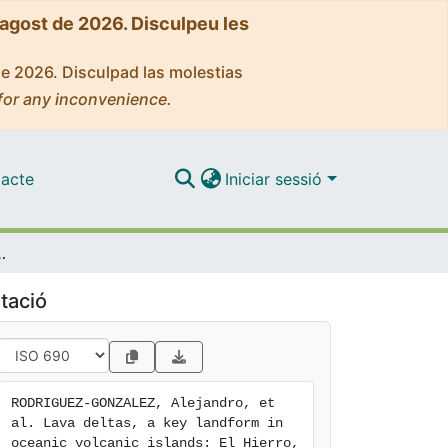
'agost de 2026. Disculpeu les
de 2026. Disculpad las molestias
for any inconvenience.
acte
Iniciar sessió
nic islands: El Hierro, Canary Islands
tació
RODRIGUEZ-GONZALEZ, Alejandro, et 
al. Lava deltas, a key landform in 
oceanic volcanic islands: El Hierro, 