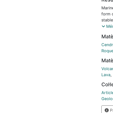
Marin
form c
stable
these 
Més
progra
Matè
this v
asses
Cendr
degrad
Roque
volcan
Matè
exempl
reflec
Volca
volcan
Lava
,
conte
Col·
sea-le
of tho
Articl
geomo
Geolo
around
Pà
fulfil