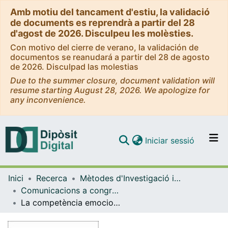
Amb motiu del tancament d'estiu, la validació
de documents es reprendrà a partir del 28
d'agost de 2026. Disculpeu les molèsties.
Con motivo del cierre de verano, la validación de
documentos se reanudará a partir del 28 de agosto
de 2026. Disculpad las molestias
Due to the summer closure, document validation will
resume starting August 28, 2026. We apologize for
any inconvenience.
(current)
Iniciar sessió
Comunitats i col·leccions
Inici
Recerca
Mètodes d'Investigació i Diagnòstic en Educació
Navega per tot el DD
Comunicacions a congressos / Presentacions (Mètodes d'Investigació i Diagnòstic en Educació)
Com publicar
La competència emocional i autoestima al cicle superior d'educació primària
Contacte