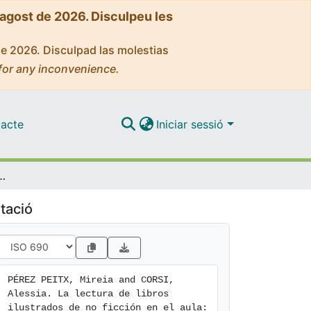
'agost de 2026. Disculpeu les
de 2026. Disculpad las molestias
for any inconvenience.
acte
Iniciar sessió
cción en el aula: ¿cómo ayudan a la formación del lector crítico?
tació
PÉREZ PEITX, Mireia and CORSI, 
Alessia. La lectura de libros 
ilustrados de no ficción en el aula: 