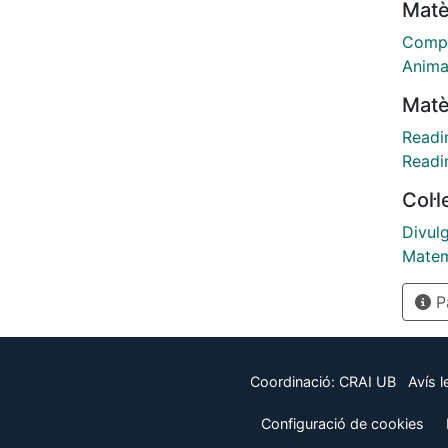
Matè
el aul
de lec
Compr
Animac
Matè
Readi
Readi
Col·
Divulg
Matem
Pà
Coordinació:
CRAI UB
Avís l
Configuració de cookies