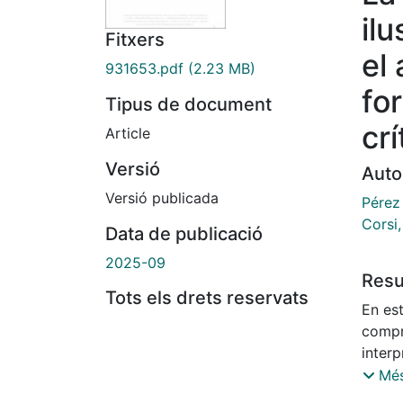
il
Fitxers
el
931653.pdf
(2.23 MB)
fo
Tipus de document
crí
Article
Versió
Auto
Versió publicada
Pérez 
Corsi,
Data de publicació
2025-09
Res
Tots els drets reservats
En es
compre
interp
de la 
Més
propu