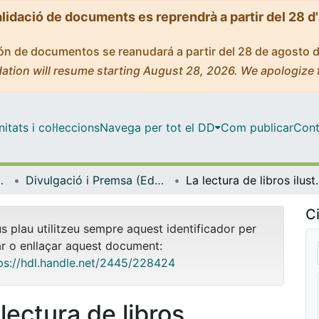
alidació de documents es reprendrà a partir del 28 d
ción de documentos se reanudará a partir del 28 de agosto 
ation will resume starting August 28, 2026. We apologize 
tats i col·leccions
Navega per tot el DD
Com publicar
Cont
ífica i Matemàtica
Divulgació i Premsa (Educació Lingüística, Científica i Matemàtica)
La lectura de libros ilustrados de no fi
Ci
us plau utilitzeu sempre aquest identificador per
ar o enllaçar aquest document:
ps://hdl.handle.net/2445/228424
lectura de libros