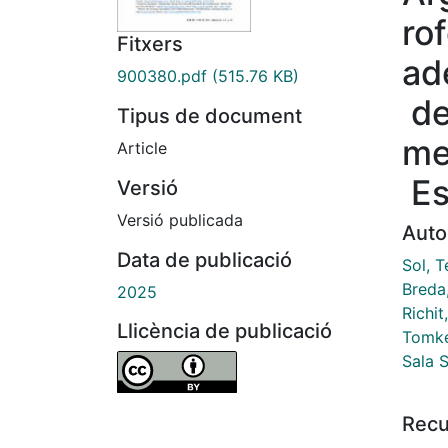
ro
Fitxers
ad
900380.pdf
(515.76 KB)
de
Tipus de document
me
Article
Es
Versió
Versió publicada
Auto
Data de publicació
Sol, T
Breda
2025
Richit
Llicència de publicació
Tomke
Sala 
Recu