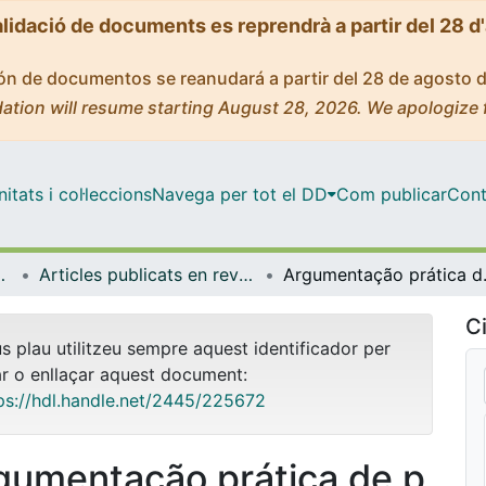
alidació de documents es reprendrà a partir del 28 d
ción de documentos se reanudará a partir del 28 de agosto 
ation will resume starting August 28, 2026. We apologize 
tats i col·leccions
Navega per tot el DD
Com publicar
Cont
ífica i Matemàtica
Articles publicats en revistes (Educació Lingüística, Científica i Matemàtica)
Argumentação prática de professo
Ci
us plau utilitzeu sempre aquest identificador per
ar o enllaçar aquest document:
ps://hdl.handle.net/2445/225672
gumentação prática de p