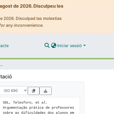
'agost de 2026. Disculpeu les
de 2026. Disculpad las molestias
for any inconvenience.
acte
Iniciar sessió
res sobre as dificuldades dos alunos em noções de volume e unidades de medida em um contexto de Estudo de Aula
tació
SOL, Telesforo, et al. 
Argumentação prática de professores 
sobre as dificuldades dos alunos em 