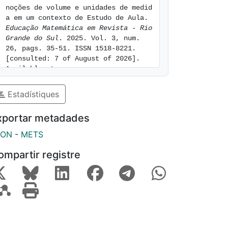
noções de volume e unidades de medid
a em um contexto de Estudo de Aula. 
Educação Matemática em Revista - Rio 
Grande do Sul
. 2025. Vol. 3, num. 
26, pags. 35-51. ISSN 1518-8221. 
[consulted: 7 of August of 2026]. 
Available at: 
https://hdl.handle.net/2445/225672
Estadístiques
xportar metadades
SON
-
METS
ompartir registre