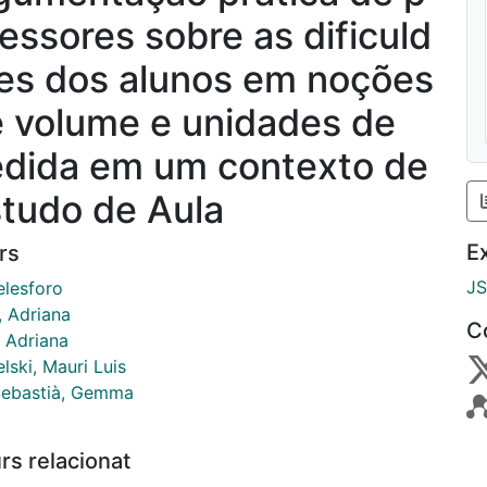
fessores sobre as dificuld
es dos alunos em noções
 volume e unidades de
dida em um contexto de
tudo de Aula
E
rs
J
elesforo
, Adriana
C
, Adriana
lski, Mauri Luis
Sebastià, Gemma
rs relacionat