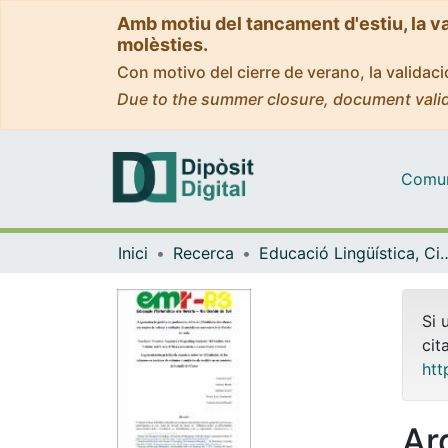
Amb motiu del tancament d'estiu, la v
molèsties.
Con motivo del cierre de verano, la valida
Due to the summer closure, document valid
Comuni
Inici
Recerca
Educació Lingüística, Cient
Si 
cit
htt
Ar