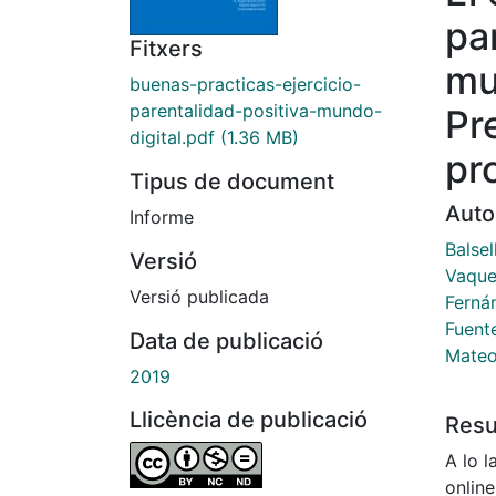
pa
Fitxers
mu
buenas-practicas-ejercicio-
parentalidad-positiva-mundo-
Pr
digital.pdf
(1.36 MB)
pr
Tipus de document
Auto
Informe
Balsel
Versió
Vaque
Versió publicada
Ferná
Fuent
Data de publicació
Mateo
2019
Llicència de publicació
Res
A lo l
onlin