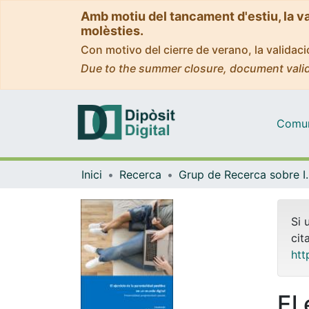
Amb motiu del tancament d'estiu, la v
molèsties.
Con motivo del cierre de verano, la valida
Due to the summer closure, document valid
Comuni
Inici
Recerca
Grup de Recerca sobre Intervencion
Si 
cit
htt
El 