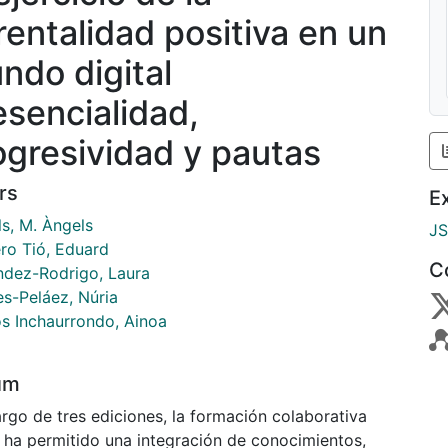
rentalidad positiva en un
ndo digital
esencialidad,
ogresividad y pautas
rs
E
ls, M. Àngels
J
ro Tió, Eduard
C
ndez-Rodrigo, Laura
es-Peláez, Núria
s Inchaurrondo, Ainoa
um
argo de tres ediciones, la formación colaborativa
e ha permitido una integración de conocimientos,