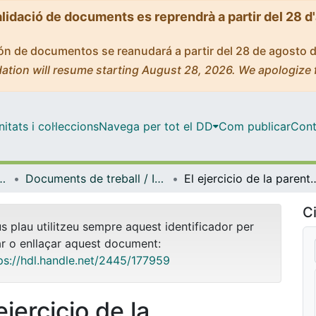
alidació de documents es reprendrà a partir del 28 d
ción de documentos se reanudará a partir del 28 de agosto 
ation will resume starting August 28, 2026. We apologize 
tats i col·leccions
Navega per tot el DD
Com publicar
Cont
s Socioeducatives en la Infància i la Joventut (GRISIJ)
Documents de treball / Informes (Grup de Recerca sobre Intervencions Socioeducatives en la Infància i la Joventut (GRISIJ))
El ejercicio de la parentalidad positiva en un mundo digital
Ci
us plau utilitzeu sempre aquest identificador per
ar o enllaçar aquest document:
ps://hdl.handle.net/2445/177959
ejercicio de la