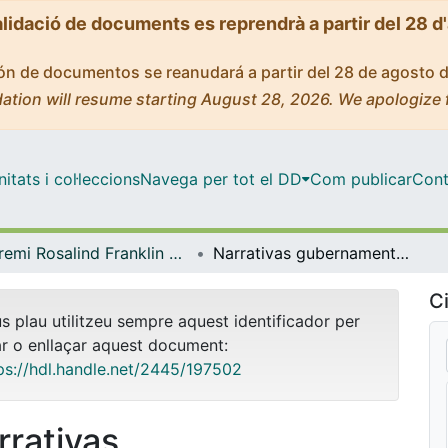
alidació de documents es reprendrà a partir del 28 d
ción de documentos se reanudará a partir del 28 de agosto 
ation will resume starting August 28, 2026. We apologize 
tats i col·leccions
Navega per tot el DD
Com publicar
Cont
Premi Rosalind Franklin al millor Treball Final de Màster amb perspectiva de gènere
Narrativas gubernamentales sobre el cuidado: Análisis de spots “Cuidar en Igualdad”, Argentina
Ci
us plau utilitzeu sempre aquest identificador per
ar o enllaçar aquest document:
ps://hdl.handle.net/2445/197502
rrativas