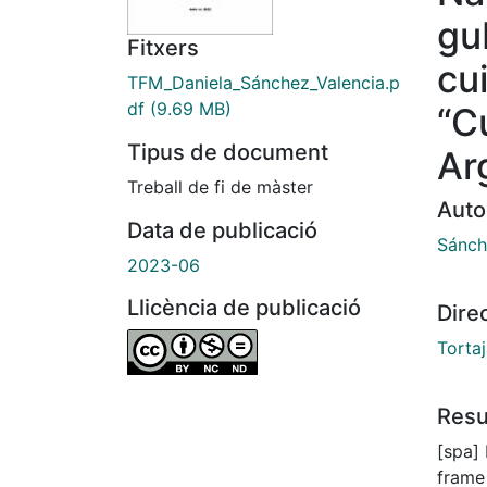
gu
Fitxers
cu
TFM_Daniela_Sánchez_Valencia.p
df
(9.69 MB)
“C
Tipus de document
Ar
Treball de fi de màster
Auto
Data de publicació
Sánch
2023-06
Llicència de publicació
Dire
Torta
Res
[spa]
frame