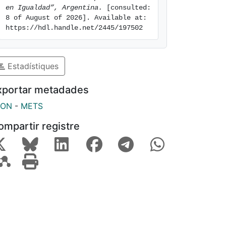
en Igualdad”, Argentina.
 [consulted: 
8 of August of 2026]. Available at: 
https://hdl.handle.net/2445/197502
Estadístiques
xportar metadades
SON
-
METS
ompartir registre