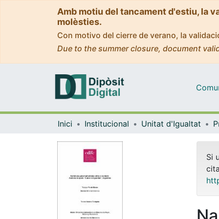
Amb motiu del tancament d'estiu, la v
molèsties.
Con motivo del cierre de verano, la valida
Due to the summer closure, document valid
Comuni
Inici
Institucional
Unitat d'Igualtat
Si 
cit
htt
Na