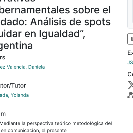
bernamentales sobre el
idado: Análisis de spots
uidar en Igualdad”,
gentina
E
rs
J
ez Valencia, Daniela
C
ctor/Tutor
jada, Yolanda
um
 Mediante la perspectiva teórico metodológica del
 en comunicación, el presente