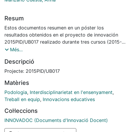
Resum
Estos documentos resumen en un póster los
resultados obtenidos en el proyecto de innovación
2015PID/UB017 realizado durante tres cursos (2015-
2018) para conseguir integrar conceptos de Fisiología,
Més...
Bioquímica y Biofísica mediante la realización de
Descripció
trabajo cooperativo para las tres materias, de forma
que los conceptos básicos cubren significado en un
Projecte: 2015PID/UB017
contexto real y significativo para su futura práctica
Matèries
profesional.
Podologia
,
Interdisciplinarietat en l'ensenyament
,
Treball en equip
,
Innovacions educatives
Col·leccions
INNOVADOC (Documents d'Innovació Docent)