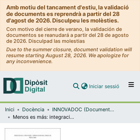
Amb motiu del tancament d'estiu, la validació
de documents es reprendrà a partir del 28
d'agost de 2026. Disculpeu les molèsties.
Con motivo del cierre de verano, la validación de
documentos se reanudará a partir del 28 de agosto
de 2026. Disculpad las molestias
Due to the summer closure, document validation will
resume starting August 28, 2026. We apologize for
any inconvenience.
(current)
Iniciar sessió
Comunitats i col·leccions
Inici
Docència
INNOVADOC (Documents d'Innovació Docent)
Navega per tot el DD
Menos es más: integración y aprendizaje en el grado de podología
Com publicar
Contacte