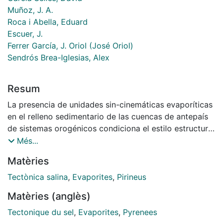
Muñoz, J. A.
Roca i Abella, Eduard
Escuer, J.
Ferrer García, J. Oriol (José Oriol)
Sendrós Brea-Iglesias, Alex
Resum
La presencia de unidades sin-cinemáticas evaporíticas
en el relleno sedimentario de las cuencas de antepaís
de sistemas orogénicos condiciona el estilo estructural
de las estructuras que se desarrollan a medida que la
Més...
deformación progresa hacia el antepaís. Éstas
Matèries
estructuras pueden ser pliegues de despegue
(simétricos o asimétricos) que pueden desarrollar
Tectònica salina
,
Evaporites
,
Pirineus
cabalgamientos en sus flancos, y/o pliegues de
Matèries (anglès)
acomodación o propagación de falla. Una misma
estructura puede presentar cambios laterales en el
Tectonique du sel
,
Evaporites
,
Pyrenees