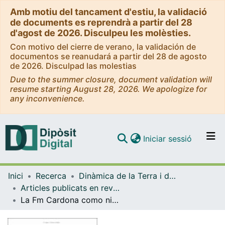
Amb motiu del tancament d'estiu, la validació
de documents es reprendrà a partir del 28
d'agost de 2026. Disculpeu les molèsties.
Con motivo del cierre de verano, la validación de
documentos se reanudará a partir del 28 de agosto
de 2026. Disculpad las molestias
Due to the summer closure, document validation will
resume starting August 28, 2026. We apologize for
any inconvenience.
(current)
Iniciar sessió
Comunitats i col·leccions
Inici
Recerca
Dinàmica de la Terra i de l'Oceà
Navega per tot el DD
Articles publicats en revistes (Dinàmica de la Terra i l'Oceà)
Com publicar
La Fm Cardona como nivel de despegue de las estructuras frontales del SE Pirenaico (zona de Súria - Sallent)
Contacte