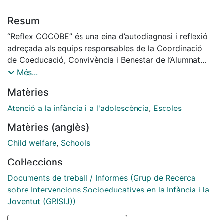
Resum
“Reflex COCOBE” és una eina d’autodiagnosi i reflexió
adreçada als equips responsables de la Coordinació
de Coeducació, Convivència i Benestar de l’Alumnat
(COCOBE) dels centres educatius de Catalunya.
Més...
S’emmarca en el desplegament de la Llei orgànica
Matèries
8/2021 (LOPIVI) i en la regulació del Departament
d’Educació i Formació Professional, i té com a finalitat
Atenció a la infància i a l'adolescència
,
Escoles
facilitar una anàlisi estructurada del grau
Matèries (anglès)
d’implementació del rol, identificar fortaleses i àrees
de millora i orientar la planificació d’accions
Child welfare
,
Schools
estratègiques.
Col·leccions
El marc teòric de “Reflex COCOBE” es fonamenta en la
recerca sobre lideratge educatiu orientat al benestar,
Documents de treball / Informes (Grup de Recerca
millora escolar i capacitat organitzativa, així com en
sobre Intervencions Socioeducatives en la Infància i la
marcs internacionals sobre seguretat i convivència
Joventut (GRISIJ))
escolar. Integra evidències sobre cultura col·laborativa