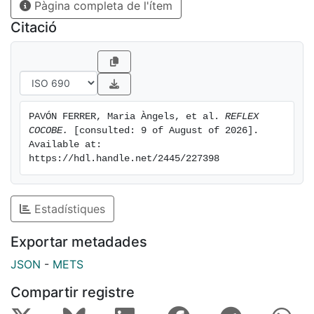
Pàgina completa de l'ítem
i implementació efectiva del canvi, i es construeix des
d’una visió sistèmica i compartida orientada a la
Citació
millora contínua del centre.
En coherència amb aquest fonament, l’instrument
s’organitza en tres dimensions complementàries —
diagnosi, reflexió professional i definició de
compromisos i accions— amb l’objectiu de reforçar el
PAVÓN FERRER, Maria Àngels, et al. 
REFLEX 
lideratge del COCOBE i consolidar processos de
COCOBE.
 [consulted: 9 of August of 2026]. 
millora sostinguda.
Available at: 
https://hdl.handle.net/2445/227398
Estadístiques
Exportar metadades
JSON
-
METS
Compartir registre