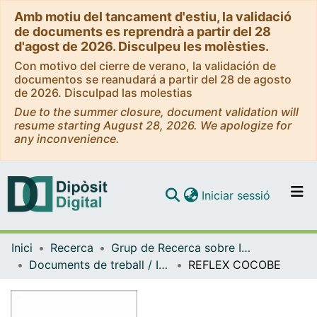
Amb motiu del tancament d'estiu, la validació
de documents es reprendrà a partir del 28
d'agost de 2026. Disculpeu les molèsties.
Con motivo del cierre de verano, la validación de
documentos se reanudará a partir del 28 de agosto
de 2026. Disculpad las molestias
Due to the summer closure, document validation will
resume starting August 28, 2026. We apologize for
any inconvenience.
(current)
Iniciar sessió
Comunitats i col·leccions
Inici
Recerca
Grup de Recerca sobre Intervencions Socioeducatives en la Infància i la Joventut (GRISIJ)
Navega per tot el DD
Documents de treball / Informes (Grup de Recerca sobre Intervencions Socioeducatives en la Infància i la Joventut (GRISIJ))
REFLEX COCOBE
Com publicar
Contacte