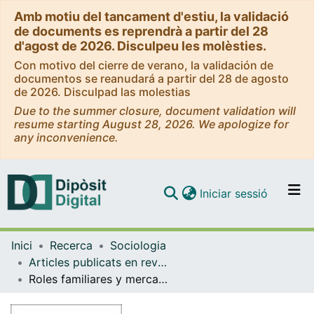
Amb motiu del tancament d'estiu, la validació
de documents es reprendrà a partir del 28
d'agost de 2026. Disculpeu les molèsties.
Con motivo del cierre de verano, la validación de
documentos se reanudará a partir del 28 de agosto
de 2026. Disculpad las molestias
Due to the summer closure, document validation will
resume starting August 28, 2026. We apologize for
any inconvenience.
(current)
Iniciar sessió
Comunitats i col·leccions
Inici
Recerca
Sociologia
Navega per tot el DD
Articles publicats en revistes (Sociologia)
Com publicar
Roles familiares y mercado de trabajo
Contacte