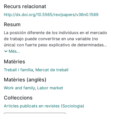
Recurs relacionat
http://dx.doi.org/10.5565/rev/papers/v36n0.1589
Resum
La posición diferente de los individuos en el mercado
de trabajo puede convertirse en una variable (no
única) con fuerte peso explicativo de determinadas
prácticas familiares que se analizan en este artículo.
Més...
Así, las desigualdades vividas en la familia por razón
Matèries
de sexo pueden explicarse por la desigual situación de
hombres y mujeres en la esfera laboral; unas
Treball i família
,
Mercat de treball
desigualdades que están respaldadas por discursos
Matèries (anglès)
diferenciados que, a su vez, determinan unas prácticas
sociales que nos permitirán distinguir (en un plano
Work and family
,
Labor market
teórico) tres modelos de familia: tradicional-
Col·leccions
segregacionista, la rupturista-modernizadora y la
mixta.
Articles publicats en revistes (Sociologia)