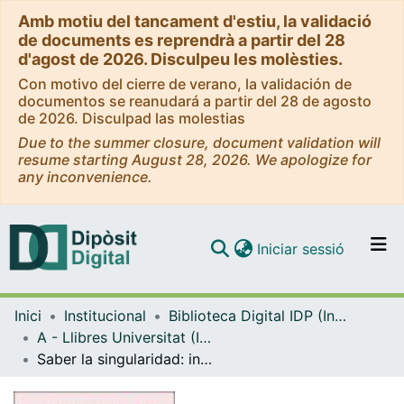
Amb motiu del tancament d'estiu, la validació
de documents es reprendrà a partir del 28
d'agost de 2026. Disculpeu les molèsties.
Con motivo del cierre de verano, la validación de
documentos se reanudará a partir del 28 de agosto
de 2026. Disculpad las molestias
Due to the summer closure, document validation will
resume starting August 28, 2026. We apologize for
any inconvenience.
(current)
Iniciar sessió
Comunitats i col·leccions
Inici
Institucional
Biblioteca Digital IDP (Institut de Desenvolupament Professional)
Navega per tot el DD
A - Llibres Universitat (IDP, Octaedro)
Com publicar
Saber la singularidad: innovación docente desde los feminismos
Contacte