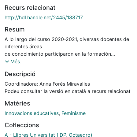
Recurs relacionat
http://hdl.handle.net/2445/188717
Resum
A lo largo del curso 2020-2021, diversas docentes de
diferentes áreas
de conocimiento participaron en la formación
«Innovación Docente
Més...
desde los feminismos: práctica y elaboración de
Descripció
herramientas universitarias
», impulsada por el IDP-ICE de la Universidad de
Coordinadora: Anna Forés Miravalles
Barcelona. Lo
Podeu consultar la versió en català a recurs relacionat
que aquí presentamos son algunos de los resultados
Matèries
de esta experiencia:
durante la formación, cada docente desarrolló la tarea
Innovacions educatives
,
Feminisme
de identificar,
Col·leccions
recoger, sistematizar y analizar las prácticas
feministas con las que
A - Llibres Universitat (IDP, Octaedro)