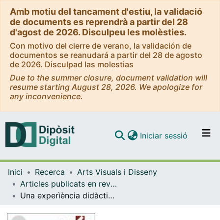
Amb motiu del tancament d'estiu, la validació
de documents es reprendrà a partir del 28
d'agost de 2026. Disculpeu les molèsties.
Con motivo del cierre de verano, la validación de
documentos se reanudará a partir del 28 de agosto
de 2026. Disculpad las molestias
Due to the summer closure, document validation will
resume starting August 28, 2026. We apologize for
any inconvenience.
(current)
Iniciar sessió
Comunitats i col·leccions
Inici
Recerca
Arts Visuals i Disseny
Navega per tot el DD
Articles publicats en revistes (Arts Visuals i Disseny)
Com publicar
Una experìència didàctica amb el collage
Contacte