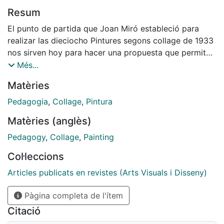
Resum
El punto de partida que Joan Miró estableció para
realizar las dieciocho Pintures segons collage de 1933
nos sirven hoy para hacer una propuesta que permita
pensar en algunas de las claves de la pintura
Més...
contemporánea. Términos como la apropiación, la
Matèries
autoría o la subjetividad del artista se ponen en juego
cuando se activa el dispositivo del collage como
Pedagogia
,
Collage
,
Pintura
modelo. Aquí se plantea una actividad de aprendizaje
Matèries (anglès)
que confronta el trabajo individual con el colectivo y
que tiene como objetivo principal la reflexión sobre el
Pedagogy
,
Collage
,
Painting
lenguaje pictórico.
Col·leccions
Articles publicats en revistes (Arts Visuals i Disseny)
Pàgina completa de l'ítem
Citació