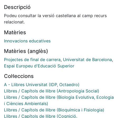
d’aquest procés ha estat l'obligació d’incorporar els
Descripció
treballs de
fi de grau (TFG) a l’estructura curricular dels plans
Podeu consultar la versió castellana al camp recurs
d’estudis. Aquesta
relacionat.
tasca ha estat complexa i, a més, s’ha vist dificultada
Matèries
per la poca tradició
que la majoria de facultats i escoles universitàries
Innovacions educatives
tenien en el disseny,
Matèries (anglès)
l'organització i l'avaluació d’aquest tipus de treball.
Uns quants
Projectes de final de carrera
,
Universitat de Barcelona
,
cursos després d’haver-se posat en marxa els TFG,
Espai Europeu d'Educació Superior
l’Institut de Ciències
Col·leccions
de l’Educació (ICE) de la Universitat de Barcelona va
voler oferir
A - Llibres Universitat (IDP, Octaedro)
als diferents centres de la UB una plataforma de
Llibres / Capítols de llibre (Antropologia Social)
reflexió i debat on poguessin
Llibres / Capítols de llibre (Biologia Evolutiva, Ecologia
compartir experiències, plantejar dubtes, analitzar
i Ciències Ambientals)
models de
Llibres / Capítols de llibre (Bioquímica i Fisiologia)
bones pràctiques i recollir idees per millorar els seus
Llibres / Capítols de llibre (Cognició,