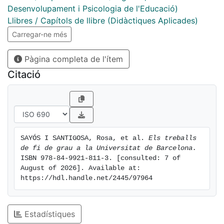
projectes. A tal
Desenvolupament i Psicologia de l'Educació)
efecte, des de la Secció d’Universitat de l’ICE, es va
Llibres / Capítols de llibre (Didàctiques Aplicades)
organitzar la jornada
Carregar-ne més
«Els treballs de fi de grau a la UB». Aquest quadern
recull les comunicacions
Pàgina completa de l'ítem
presentades, sintetitza el debat que van generar i
Citació
presenta les
conclusions a què es va arribar.
SAYÓS I SANTIGOSA, Rosa, et al. 
Els treballs 
de fi de grau a la Universitat de Barcelona.
ISBN 978-84-9921-811-3. [consulted: 7 of 
August of 2026]. Available at: 
https://hdl.handle.net/2445/97964
Estadístiques