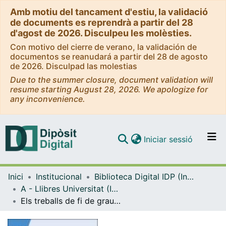
Amb motiu del tancament d'estiu, la validació
de documents es reprendrà a partir del 28
d'agost de 2026. Disculpeu les molèsties.
Con motivo del cierre de verano, la validación de
documentos se reanudará a partir del 28 de agosto
de 2026. Disculpad las molestias
Due to the summer closure, document validation will
resume starting August 28, 2026. We apologize for
any inconvenience.
(current)
Iniciar sessió
Comunitats i col·leccions
Inici
Institucional
Biblioteca Digital IDP (Institut de Desenvolupament Professional)
Navega per tot el DD
A - Llibres Universitat (IDP, Octaedro)
Com publicar
Els treballs de fi de grau a la Universitat de Barcelona
Contacte