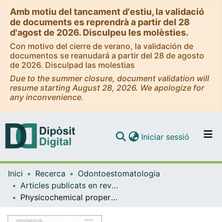
Amb motiu del tancament d'estiu, la validació
de documents es reprendrà a partir del 28
d'agost de 2026. Disculpeu les molèsties.
Con motivo del cierre de verano, la validación de
documentos se reanudará a partir del 28 de agosto
de 2026. Disculpad las molestias
Due to the summer closure, document validation will
resume starting August 28, 2026. We apologize for
any inconvenience.
(current)
Iniciar sessió
Comunitats i col·leccions
Inici
Recerca
Odontoestomatologia
Navega per tot el DD
Articles publicats en revistes (Odontoestomatologia)
Com publicar
Physicochemical properties and interfacial adaptation of root canal sealers.
Contacte