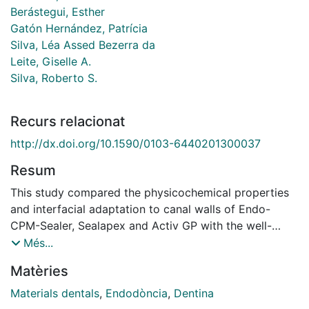
Berástegui, Esther
Gatón Hernández, Patrícia
Silva, Léa Assed Bezerra da
Leite, Giselle A.
Silva, Roberto S.
Recurs relacionat
http://dx.doi.org/10.1590/0103-6440201300037
Resum
This study compared the physicochemical properties
and interfacial adaptation to canal walls of Endo-
CPM-Sealer, Sealapex and Activ GP with the well-
established AH Plus sealer. The following analyses
Més...
were performed: radiopacity, pH variation and
Matèries
solubility using samples of each material and scanning
electron microscopy of root-filled bovine incisors to
Materials dentals
,
Endodòncia
,
Dentina
evaluate the interfacial adaptation. Data were