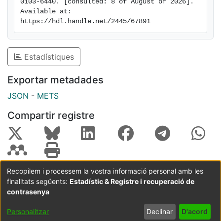
0103-6440. [consulted: 8 of August of 2026]. 
the bovine root canal walls.
Available at: 
https://hdl.handle.net/2445/67891
Estadístiques
Exportar metadades
JSON
-
METS
Compartir registre
Recopilem i processem la vostra informació personal amb les
finalitats següents:
Estadístic & Registre i recuperació de
Coordinació:
CRAI UB
Avís legal
Metadades
subjectes a:
contrasenya
Configuració
Política de
Acord
Personalitzar
Declinar
D'acord
de cookies
privadesa
d'usuari