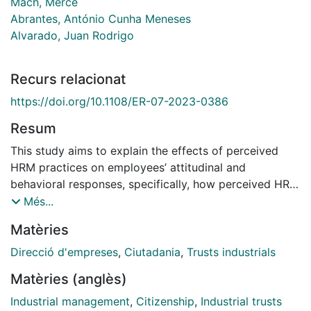
Mach, Mercè
Abrantes, António Cunha Meneses
Alvarado, Juan Rodrigo
Recurs relacionat
https://doi.org/10.1108/ER-07-2023-0386
Resum
This study aims to explain the effects of perceived
HRM practices on employees’ attitudinal and
behavioral responses, specifically, how perceived HRM
practices influence organizational citizenship behavior
Més...
(OCB)
Matèries
Direcció d'empreses
,
Ciutadania
,
Trusts industrials
Matèries (anglès)
Industrial management
,
Citizenship
,
Industrial trusts