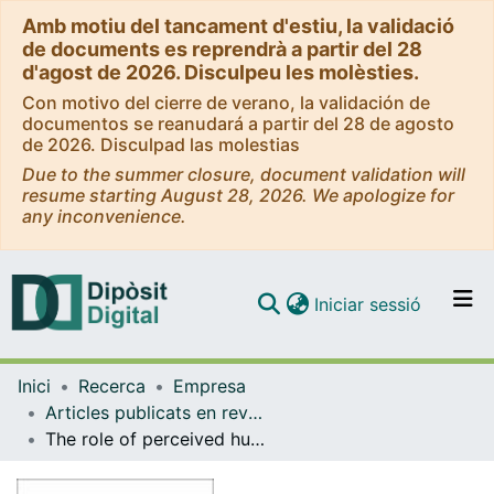
Amb motiu del tancament d'estiu, la validació
de documents es reprendrà a partir del 28
d'agost de 2026. Disculpeu les molèsties.
Con motivo del cierre de verano, la validación de
documentos se reanudará a partir del 28 de agosto
de 2026. Disculpad las molestias
Due to the summer closure, document validation will
resume starting August 28, 2026. We apologize for
any inconvenience.
(current)
Iniciar sessió
Comunitats i col·leccions
Inici
Recerca
Empresa
Navega per tot el DD
Articles publicats en revistes (Empresa)
Com publicar
The role of perceived human resource management practices in organizational citizenship behaviors: Evidence from the healthcare sector
Contacte