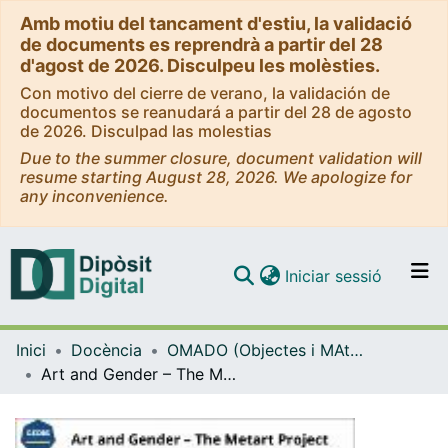
Amb motiu del tancament d'estiu, la validació
de documents es reprendrà a partir del 28
d'agost de 2026. Disculpeu les molèsties.
Con motivo del cierre de verano, la validación de
documentos se reanudará a partir del 28 de agosto
de 2026. Disculpad las molestias
Due to the summer closure, document validation will
resume starting August 28, 2026. We apologize for
any inconvenience.
(current)
Iniciar sessió
Comunitats i col·leccions
Inici
Docència
OMADO (Objectes i MAterials DOcents)
Navega per tot el DD
Art and Gender – The Metart Project
Com publicar
Contacte