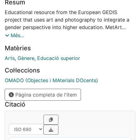
Resum
Educational resource from the European GEDIS
project that uses art and photography to integrate a
gender perspective into higher education. MetArt
proposes a four‑phase process—model analysis,
Més...
photographic creation, Mail Art, and educational
Matèries
application—to reflect on silenced narratives in
cultural heritage and promote co‑creation between
Arts
,
Gènere
,
Educació superior
students and teachers.
Col·leccions
OMADO (Objectes i MAterials DOcents)
Pàgina completa de l'ítem
Citació