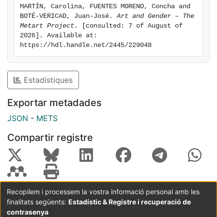
MARTÍN, Carolina, FUENTES MORENO, Concha and 
BOTÉ-VERICAD, Juan-José. 
Art and Gender – The 
Metart Project.
 [consulted: 7 of August of 
2026]. Available at: 
https://hdl.handle.net/2445/229048
Estadístiques
Exportar metadades
JSON
-
METS
Compartir registre
Recopilem i processem la vostra informació personal amb les
finalitats següents:
Estadístic & Registre i recuperació de
Coordinació:
CRAI UB
Avís legal
Metadades
subjectes a:
contrasenya