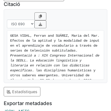
Citació
GESA VIDAL, Ferran and SUÁREZ, Maria del Mar. 
Efectos de la aptitud y la modalidad de input 
en el aprendizaje de vocabulario a través de 
series de televisión subtituladas. 
Presentació a : XIX Congreso Internacional de 
la SEDLL. La educación lingüística y 
literaria en relación con las didácticas 
específicas
. las disciplinas humanísticas y 
otros saberes emergentes. Universidad de 
Almería. Vol.  28-30 de noviembre de 2018. 
[consulted: 8 of August of 2026]. Available 
at: https://hdl.handle.net/2445/160326
Estadístiques
Exportar metadades