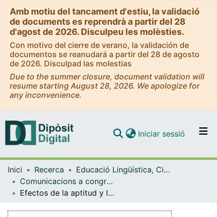
Amb motiu del tancament d'estiu, la validació
de documents es reprendrà a partir del 28
d'agost de 2026. Disculpeu les molèsties.
Con motivo del cierre de verano, la validación de
documentos se reanudará a partir del 28 de agosto
de 2026. Disculpad las molestias
Due to the summer closure, document validation will
resume starting August 28, 2026. We apologize for
any inconvenience.
(current)
Iniciar sessió
Comunitats i col·leccions
Inici
Recerca
Educació Lingüística, Científica i Matemàtica
Navega per tot el DD
Comunicacions a congressos (Educació Lingüística, Científica i Matemàtica)
Com publicar
Efectos de la aptitud y la modalidad de input en el aprendizaje de vocabulario a través de series de televisión subtituladas
Contacte