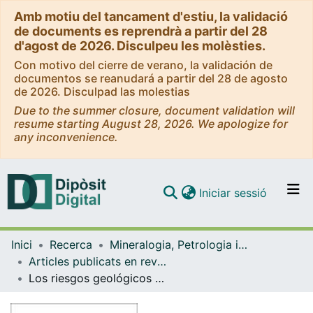
Amb motiu del tancament d'estiu, la validació
de documents es reprendrà a partir del 28
d'agost de 2026. Disculpeu les molèsties.
Con motivo del cierre de verano, la validación de
documentos se reanudará a partir del 28 de agosto
de 2026. Disculpad las molestias
Due to the summer closure, document validation will
resume starting August 28, 2026. We apologize for
any inconvenience.
(current)
Iniciar sessió
Comunitats i col·leccions
Inici
Recerca
Mineralogia, Petrologia i Geologia Aplicada
Navega per tot el DD
Articles publicats en revistes (Mineralogia, Petrologia i Geologia Aplicada)
Com publicar
Los riesgos geológicos y Ordenación Territorial
Contacte