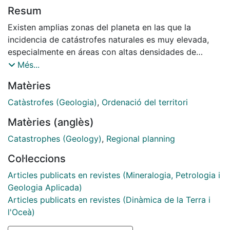
Resum
Existen amplias zonas del planeta en las que la
incidencia de catástrofes naturales es muy elevada,
especialmente en áreas con altas densidades de
población y ocupación de espacios sometidos a
Més...
riesgos naturales, la mayoría de los cuales tienen una
Matèries
filiación geológica clara. Por otra parte, la
concienciación piública sobre estos fenómenos
Catàstrofes (Geologia)
,
Ordenació del territori
catastróficos naturales adquiere en la actualidad una
Matèries (anglès)
dimensión añadida debido al papel preponderante
desempeñado por los medios de comunicación, que
Catastrophes (Geology)
,
Regional planning
muestran a todo el mundo, en cuestión de minutos, los
Col·leccions
efectos de estas catástrofes. Los ejemplos de los
últimos grandes terremotos (Mejico, California y
Articles publicats en revistes (Mineralogia, Petrologia i
Japón), avalanchas, inundaciones, erupciones
Geologia Aplicada)
volcánicas, huracanes, etc, están presentes en la
Articles publicats en revistes (Dinàmica de la Terra i
mente de todos.
l'Oceà)