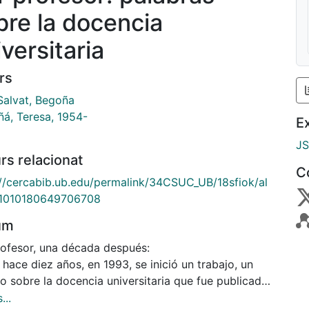
bre la docencia
versitaria
rs
Salvat, Begoña
á, Teresa, 1954-
E
J
rs relacionat
C
://cercabib.ub.edu/permalink/34CSUC_UB/18sfiok/al
1010180649706708
um
rofesor, una década después:
hace diez años, en 1993, se inició un trabajo, un
o sobre la docencia universitaria que fue publicado
5 con el título Ser Profesor. Palabras sobre la
...