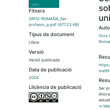
so
Fitxers
uni
GROS-ROMAÑA_Ser-
profesor_p.pdf
(677.23 KB)
Auto
Tipus de document
Gros 
Romañ
Llibre
Versió
Recu
Versió publicada
https
Data de publicació
ma99
2004
Res
Llicència de publicació
Ser p
Ahora 
estudi
en 199
Més