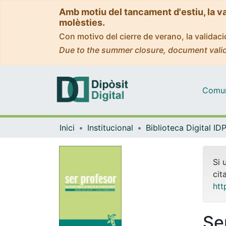
Amb motiu del tancament d'estiu, la v
molèsties.
Con motivo del cierre de verano, la valida
Due to the summer closure, document valid
Comuni
Inici
Institucional
Si 
cit
htt
Se