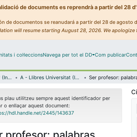
alidació de documents es reprendrà a partir del 28 d
ción de documentos se reanudará a partir del 28 de agosto 
ation will resume starting August 28, 2026. We apologize 
tats i col·leccions
Navega per tot el DD
Com publicar
Cont
Biblioteca Digital IDP (Institut de Desenvolupament Professional)
A - Llibres Universitat (IDP, Octaedro)
Ci
us plau utilitzeu sempre aquest identificador per
ar o enllaçar aquest document:
ps://hdl.handle.net/2445/143637
r profesor: palabras