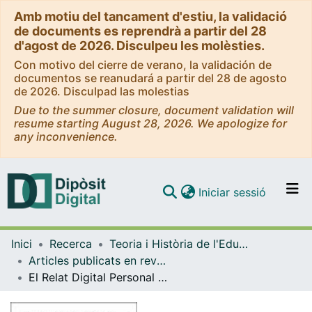
Amb motiu del tancament d'estiu, la validació
de documents es reprendrà a partir del 28
d'agost de 2026. Disculpeu les molèsties.
Con motivo del cierre de verano, la validación de
documentos se reanudará a partir del 28 de agosto
de 2026. Disculpad las molestias
Due to the summer closure, document validation will
resume starting August 28, 2026. We apologize for
any inconvenience.
(current)
Iniciar sessió
Comunitats i col·leccions
Inici
Recerca
Teoria i Història de l'Educació
Navega per tot el DD
Articles publicats en revistes (Teoria i Història de l'Educació)
Com publicar
El Relat Digital Personal (RDP), una oportunitat per a redreçar trajectòries marcades per l'exclusió
Contacte