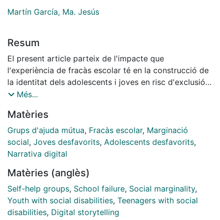
Martín García, Ma. Jesús
Resum
El present article parteix de l'impacte que
l'experiència de fracàs escolar té en la construcció de
la identitat dels adolescents i joves en risc d'exclusió.
En ell es desenvolupa una proposta metodològica
Més...
basada en dos recursos educatius: els grups d'Ajuda
Matèries
Mutua (GAM) i els relats digitals personals (RDP),
recursos que activen dinamismes formatius com ara
Grups d'ajuda mútua
,
Fracàs escolar
,
Marginació
l'ajuda entre iguals, l'autoconeixement i la presa de
social
,
Joves desfavorits
,
Adolescents desfavorits
,
consciència. Per fer-ho es descriu i analitza
Narrativa digital
l'experiència duta a terme amb deu joves que han
Matèries (anglès)
crescut en entorns empobrits econòmicament i
cultural. Les conclusions apunten la possibilitat que els
Self-help groups
,
School failure
,
Social marginality
,
GAM que incorporen la creació de RDP poden
Youth with social disabilities
,
Teenagers with social
contribuir a posar fre a situacions de marginalitat i a
disabilities
,
Digital storytelling