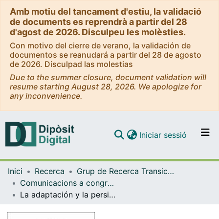
Amb motiu del tancament d'estiu, la validació
de documents es reprendrà a partir del 28
d'agost de 2026. Disculpeu les molèsties.
Con motivo del cierre de verano, la validación de
documentos se reanudará a partir del 28 de agosto
de 2026. Disculpad las molestias
Due to the summer closure, document validation will
resume starting August 28, 2026. We apologize for
any inconvenience.
(current)
Iniciar sessió
Comunitats i col·leccions
Inici
Recerca
Grup de Recerca Transicions Acadèmiques i Laborals (TRALS)
Navega per tot el DD
Comunicacions a congressos (Grup de Recerca Transicions Acadèmiques i Laborals (TRALS))
Com publicar
La adaptación y la persistencia académica en la transición en el primer año de universidad: el caso de la Universidad de Barcelona
Contacte