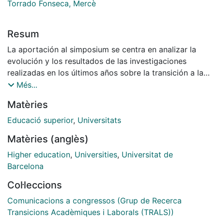
Torrado Fonseca, Mercè
Resum
La aportación al simposium se centra en analizar la
evolución y los resultados de las investigaciones
realizadas en los últimos años sobre la transición a la
universidad de los estudiantes en el sistema
Més...
universitario catalán y, específicamente, de la
Matèries
Universidad de Barcelona. El artículo presenta un
análisis del estado de la cuestión y, más allá del
Educació superior
,
Universitats
volumen de los datos, aporta evidencias sobre las
Matèries (anglès)
diferencias relacionadas con los diferentes ámbitos
disciplinares. Los resultados ponen de manifiesto
Higher education
,
Universities
,
Universitat de
dificultades en el proceso de
Barcelona
transición y la importancia significativa de la
Col·leccions
adaptación académica en el primer
año de estudios. Finalmente se plantea la necesidad
Comunicacions a congressos (Grup de Recerca
de revisar las medidas de
Transicions Acadèmiques i Laborals (TRALS))