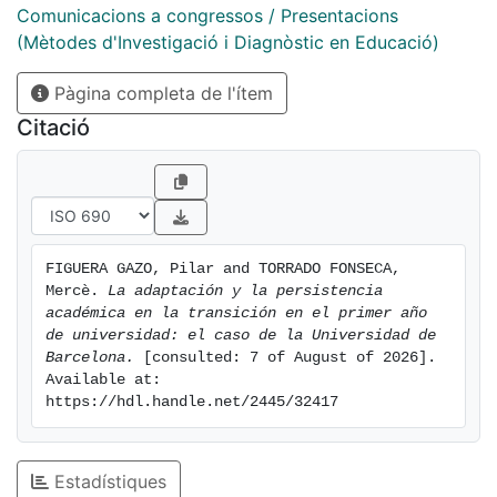
retención establecidas en la universidad, incluidas las
Comunicacions a congressos / Presentacions
acciones de orientación,
(Mètodes d'Investigació i Diagnòstic en Educació)
con la finalidad de optimizar la persistencia de los
Pàgina completa de l'ítem
estudiantes.
Citació
FIGUERA GAZO, Pilar and TORRADO FONSECA, 
Mercè. 
La adaptación y la persistencia 
académica en la transición en el primer año 
de universidad: el caso de la Universidad de 
Barcelona.
 [consulted: 7 of August of 2026]. 
Available at: 
https://hdl.handle.net/2445/32417
Estadístiques