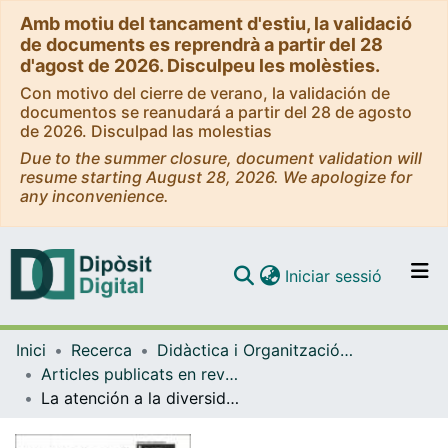
Amb motiu del tancament d'estiu, la validació
de documents es reprendrà a partir del 28
d'agost de 2026. Disculpeu les molèsties.
Con motivo del cierre de verano, la validación de
documentos se reanudará a partir del 28 de agosto
de 2026. Disculpad las molestias
Due to the summer closure, document validation will
resume starting August 28, 2026. We apologize for
any inconvenience.
(current)
Iniciar sessió
Comunitats i col·leccions
Inici
Recerca
Didàctica i Organització Educativa
Navega per tot el DD
Articles publicats en revistes (Didàctica i Organització Educativa)
Com publicar
La atención a la diversidad en la ESO: retos y objetivos
Contacte