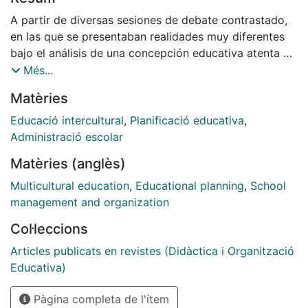
A partir de diversas sesiones de debate contrastado,
en las que se presentaban realidades muy diferentes
bajo el análisis de una concepción educativa atenta a
la diversidad y basada en la perspectiva contextual y
Més...
en la propuesta de respuestas inclusivas, ofrecemos a
Matèries
continuación una síntesis de algunos aspectos
fundamentales para avanzar hacia la mejora.
Educació intercultural
,
Planificació educativa
,
Administració escolar
Matèries (anglès)
Multicultural education
,
Educational planning
,
School
management and organization
Col·leccions
Articles publicats en revistes (Didàctica i Organització
Educativa)
Pàgina completa de l'ítem