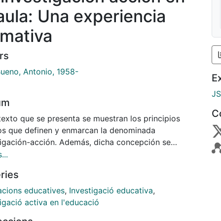
 aula: Una experiencia
rmativa
rs
Bueno, Antonio, 1958-
E
J
um
C
texto que se presenta se muestran los principios
os que definen y enmarcan la denominada
tigación-acción. Además, dicha concepción se
ifica con una experiencia desarrollada en el aula
...
sitaria, en concreto en la asignatura de “Observació
ries
vació a l’aula” del grado de educación infantil de la
rsidad de Barcelona.
acions educatives
,
Investigació educativa
,
igació activa en l'educació