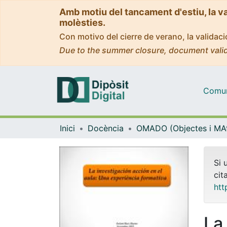
Amb motiu del tancament d'estiu, la v
molèsties.
Con motivo del cierre de verano, la valida
Due to the summer closure, document valid
Comuni
Inici
Docència
Si 
cit
htt
La