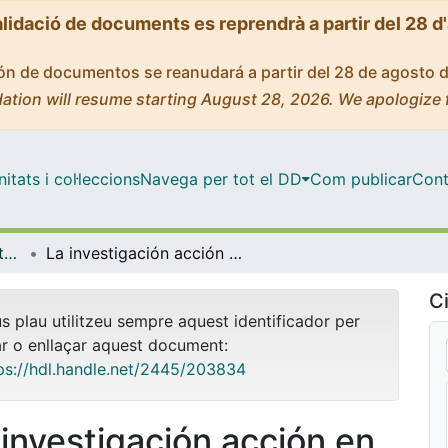
alidació de documents es reprendrà a partir del 28 d
ción de documentos se reanudará a partir del 28 de agosto 
ation will resume starting August 28, 2026. We apologize 
tats i col·leccions
Navega per tot el DD
Com publicar
Cont
OMADO (Objectes i MAterials DOcents)
La investigación acción en el aula: Una experiencia formativa
Ci
us plau utilitzeu sempre aquest identificador per
ar o enllaçar aquest document:
ps://hdl.handle.net/2445/203834
 investigación acción en