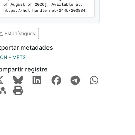
of August of 2026]. Available at: 
https://hdl.handle.net/2445/203834
Estadístiques
xportar metadades
SON
-
METS
ompartir registre