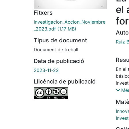
el
Fitxers
fo
Investigacion_Accion_Noviembre
_2023.pdf
(1.17 MB)
Auto
Tipus de document
Ruiz 
Document de treball
Res
Data de publicació
En el 
2023-11-22
básic
Llicència de publicació
inves
ejempl
Més
univer
Matè
i Inno
Unive
Innov
Invest