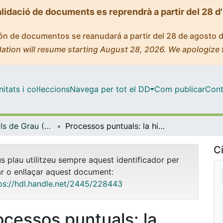
alidació de documents es reprendrà a partir del 28 d
ción de documentos se reanudará a partir del 28 de agosto 
ation will resume starting August 28, 2026. We apologize 
tats i col·leccions
Navega per tot el DD
Com publicar
Cont
Treballs Finals de Grau (TFG) - Matemàtiques
Processos puntuals: la hiperuniformitat
Ci
us plau utilitzeu sempre aquest identificador per
ar o enllaçar aquest document:
ps://hdl.handle.net/2445/228443
ocessos puntuals: la