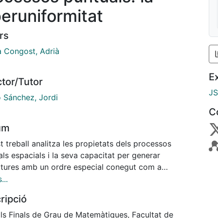
peruniformitat
rs
a Congost, Adrià
E
ctor/Tutor
J
 Sánchez, Jordi
C
um
 treball analitza les propietats dels processos
ls espacials i la seva capacitat per generar
ctures amb un ordre especial conegut com a
niformitat. L’objectiu del treball és descriure
...
àticament com determinades interaccions locals
ripció
 suprimir gairebé per complet les fluctuacions de
at a gran escala. Després de formalitzar el marc
lls Finals de Grau de Matemàtiques, Facultat de