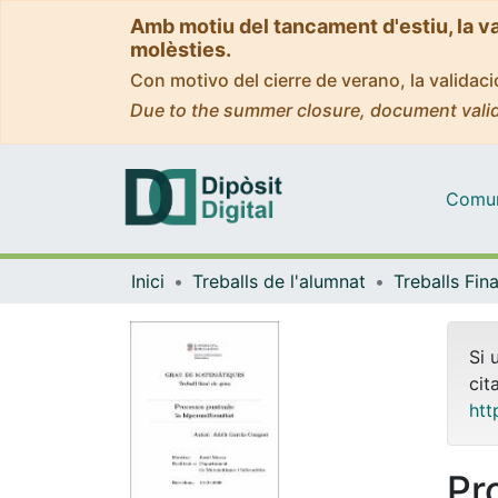
Amb motiu del tancament d'estiu, la v
molèsties.
Con motivo del cierre de verano, la valida
Due to the summer closure, document valid
Comuni
Inici
Treballs de l'alumnat
Si 
cit
htt
Pr