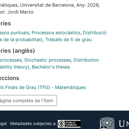
 mitjançant la teoria de la mesura, es contrasten els
àtiques, Universitat de Barcelona, Any: 2026,
s de referència basats en la independència, com el
tor: Jordi Marzo
s de Poisson, amb sistemes on existeix una repulsió
ries
punts. L’estudi aprofundeix en els Processos
als Determinantals (DPPs), demostrant que la seva
ssos puntuals
,
Processos estocàstics
,
Distribució
tura de correlació negativa els permet complir la
a de la probabilitat)
,
Treballs de fi de grau
le, condició analítica equivalent a la
ries (anglès)
niformitat. Finalment, es presenten diversos
es i una visualització realitzada amb el programari
 processes
,
Stochastic processes
,
Distribution
tic (Wolfram Mathematica) que il.lustra la transició
bility theory)
,
Bachelor's theses
e la independència de punts pura fins a una
leccions
ació i ordre global propi dels nuclis del Sinus i de
.
lls Finals de Grau (TFG) - Matemàtiques
gina completa de l'ítem
egal
Metadades subjectes a: