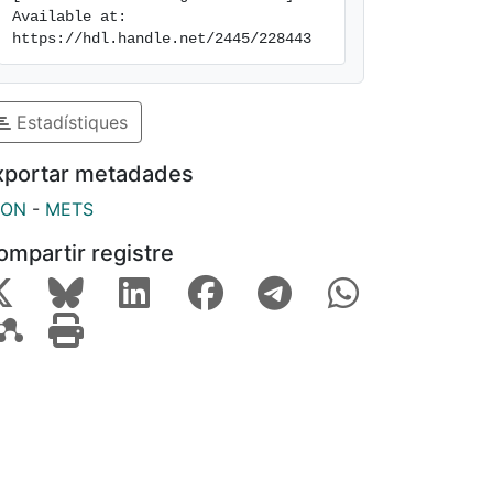
Available at: 
https://hdl.handle.net/2445/228443
Estadístiques
xportar metadades
SON
-
METS
ompartir registre