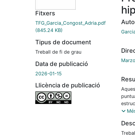
hi
Fitxers
Auto
TFG_Garcia_Congost_Adria.pdf
(845.24 KB)
Garci
Tipus de document
Dire
Treball de fi de grau
Marzo
Data de publicació
2026-01-15
Res
Llicència de publicació
Aquest
puntua
estru
hiperu
Més
matem
Desc
poden
densit
Treba