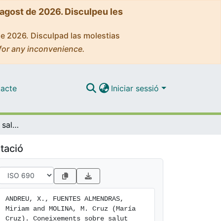
'agost de 2026. Disculpeu les
de 2026. Disculpad las molestias
for any inconvenience.
acte
Iniciar sessió
Coneixements sobre salut sexual i reproductiva en estudiants de Farmàcia (Treball Final de Grau)
tació
ANDREU, X., FUENTES ALMENDRAS, 
Miriam and MOLINA, M. Cruz (María 
Cruz). Coneixements sobre salut 