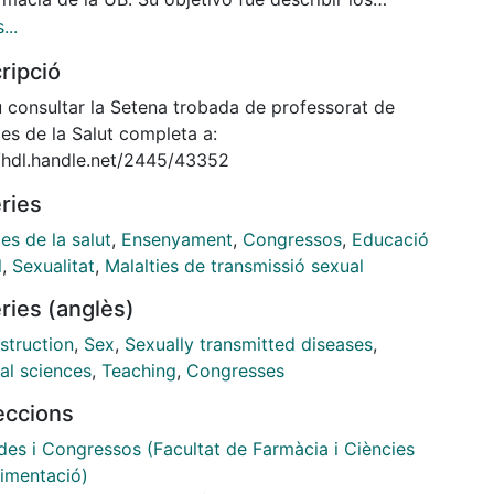
imientos y opiniones de los estudiantes del Grado
...
rmacia-UB, respecto a la prevención de
ripció
medades de transmisión sexual y embarazos no
dos.
 consultar la Setena trobada de professorat de
es de la Salut completa a:
//hdl.handle.net/2445/43352
ries
es de la salut
,
Ensenyament
,
Congressos
,
Educació
l
,
Sexualitat
,
Malalties de transmissió sexual
ries (anglès)
struction
,
Sex
,
Sexually transmitted diseases
,
al sciences
,
Teaching
,
Congresses
leccions
des i Congressos (Facultat de Farmàcia i Ciències
limentació)