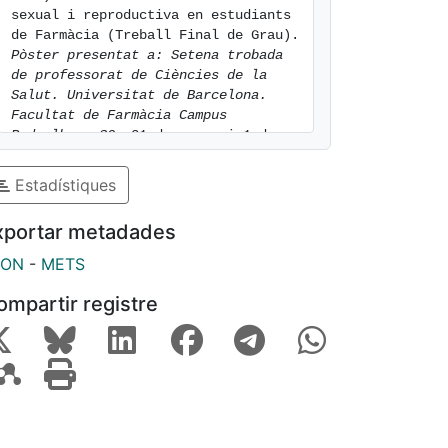
sexual i reproductiva en estudiants 
de Farmàcia (Treball Final de Grau). 
Pòster presentat a: Setena trobada 
de professorat de Ciències de la 
Salut. Universitat de Barcelona. 
Facultat de Farmàcia Campus 
Pedralbes. 30
. 31 de gener i 1 de 
febrer de 2013.. [consulted: 8 of 
August of 2026]. Available at: 
Estadístiques
https://hdl.handle.net/2445/50568
xportar metadades
SON
-
METS
ompartir registre