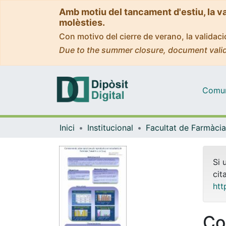
Amb motiu del tancament d'estiu, la v
molèsties.
Con motivo del cierre de verano, la valida
Due to the summer closure, document valid
Comuni
Inici
Institucional
Si 
cit
htt
Co