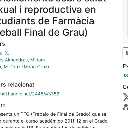
xual i reproductiva en
tudiants de Farmàcia
reball Final de Grau)
rs
u, X.
es Almendras, Miriam
E
a, M. Cruz (María Cruz)
J
rs relacionat
C
//hdl.handle.net/2445/43352
um
esenta un TFG (Trabajo de Final de Grado) que se
zó durante el curso académico 2011-12 en el Grado
macia de la UB. Su objetivo fue describir los