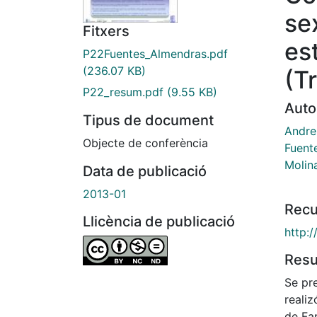
se
Fitxers
es
P22Fuentes_Almendras.pdf
(236.07 KB)
(T
P22_resum.pdf
(9.55 KB)
Auto
Tipus de document
Andre
Objecte de conferència
Fuent
Molin
Data de publicació
2013-01
Recu
Llicència de publicació
http:
Res
Se pr
reali
de Far