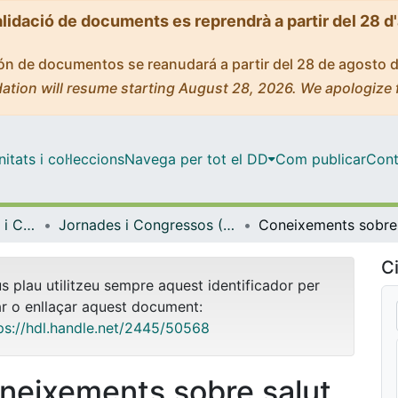
alidació de documents es reprendrà a partir del 28 d
ción de documentos se reanudará a partir del 28 de agosto 
ation will resume starting August 28, 2026. We apologize 
tats i col·leccions
Navega per tot el DD
Com publicar
Cont
Facultat de Farmàcia i Ciències de l'Alimentació
Jornades i Congressos (Facultat de Farmàcia i Ciències de l'Alimentació)
Ci
us plau utilitzeu sempre aquest identificador per
ar o enllaçar aquest document:
ps://hdl.handle.net/2445/50568
neixements sobre salut