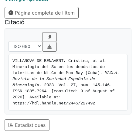
Chassé, 2016). Por eso, siempre se extrae como
Pàgina completa de l'ítem
subproducto de otros metales y materias primas (p.
ej., Fe, REE, Ti, Zr, U, Ni, apatito, Al; USGS, 2022).
Citació
Aproximadamente el 90 % de la producción mundial
de Sc proviene del depósito de REE-Fe-Nb de Bayan
Obo (China), seguido por los complejos
VILLANOVA DE BENAVENT, Cristina, et al. 
carbonatíticos-alcalinos de Rusia y Ucrania. A parte de
Mineralogía del Sc en los depósitos de 
lateritas de Ni-Co de Moa Bay (Cuba). 
MACLA. 
estos yacimientos primarios, existen importantes
Revista de la Sociedad Española de 
recursos de Sc en depósitos secundarios,
Mineralogía
. 2023. Vol. 27, num. 145-146. 
principalmente en lateritas formadas a partir de la
ISSN 1885-7264. [consulted: 9 of August of 
meteorización de complejos de tipo Ural-Alaska (p.ej.,
2026]. Available at: 
Chassé et al., 2016) y a partir de complejos ofiolíticos
https://hdl.handle.net/2445/227492
(p.ej., Aiglsperger et al., 2016). De hecho, en el
depósito laterítico de Ni-Co de Taganito (Filipinas), se
están recuperando 7-8 toneladas/año de óxido de Sc
Estadístiques
por lixiviación ácida (USGS, 2022).