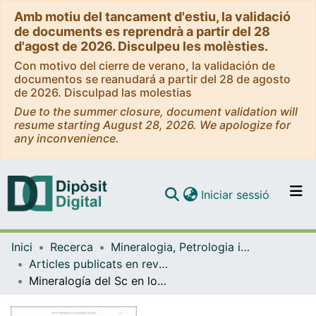
Amb motiu del tancament d'estiu, la validació
de documents es reprendrà a partir del 28
d'agost de 2026. Disculpeu les molèsties.
Con motivo del cierre de verano, la validación de
documentos se reanudará a partir del 28 de agosto
de 2026. Disculpad las molestias
Due to the summer closure, document validation will
resume starting August 28, 2026. We apologize for
any inconvenience.
(current)
Iniciar sessió
Comunitats i col·leccions
Inici
Recerca
Mineralogia, Petrologia i Geologia Aplicada
Navega per tot el DD
Articles publicats en revistes (Mineralogia, Petrologia i Geologia Aplicada)
Com publicar
Mineralogía del Sc en los depósitos de lateritas de Ni-Co de Moa Bay (Cuba)
Contacte