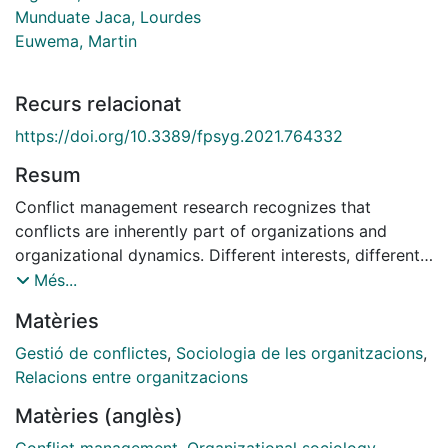
Munduate Jaca, Lourdes
Euwema, Martin
Recurs relacionat
https://doi.org/10.3389/fpsyg.2021.764332
Resum
Conflict management research recognizes that
conflicts are inherently part of organizations and
organizational dynamics. Different interests, different
resources, and power relations drive both competition
Més...
and conflict, while positive interdependences drive
Matèries
parties to cooperate (...)
Gestió de conflictes
,
Sociologia de les organitzacions
,
Relacions entre organitzacions
Matèries (anglès)