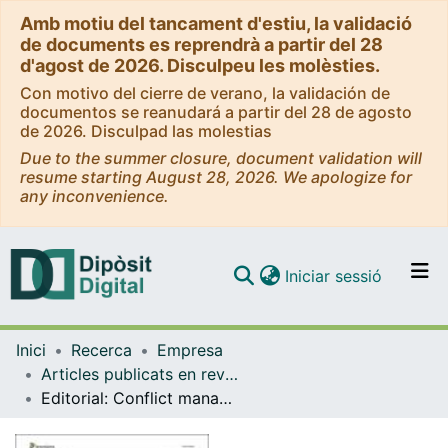
Amb motiu del tancament d'estiu, la validació
de documents es reprendrà a partir del 28
d'agost de 2026. Disculpeu les molèsties.
Con motivo del cierre de verano, la validación de
documentos se reanudará a partir del 28 de agosto
de 2026. Disculpad las molestias
Due to the summer closure, document validation will
resume starting August 28, 2026. We apologize for
any inconvenience.
(current)
Iniciar sessió
Comunitats i col·leccions
Inici
Recerca
Empresa
Navega per tot el DD
Articles publicats en revistes (Empresa)
Com publicar
Editorial: Conflict management and trust relationships in organizations
Contacte