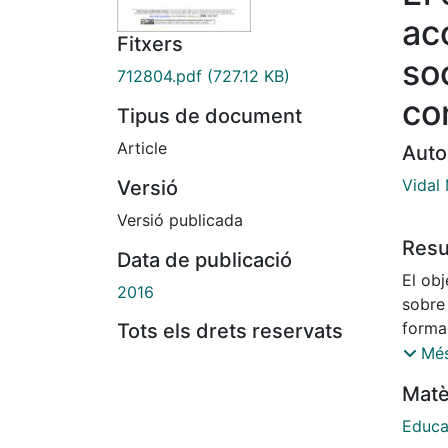
ac
Fitxers
so
712804.pdf
(727.12 KB)
co
Tipus de document
Article
Auto
Vidal 
Versió
Versió publicada
Res
Data de publicació
El obj
2016
sobre
forma
Tots els drets reservats
de los
Més
reside
Matè
atenc
social
Educa
prepa