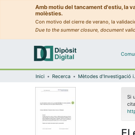
Amb motiu del tancament d'estiu, la v
molèsties.
Con motivo del cierre de verano, la valida
Due to the summer closure, document valid
Comuni
Inici
Recerca
Mètodes d'Inve
Si 
cit
htt
El