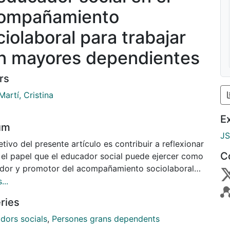
ompañamiento
ciolaboral para trabajar
n mayores dependientes
rs
Martí, Cristina
E
um
J
etivo del presente artículo es contribuir a reflexionar
C
 el papel que el educador social puede ejercer como
dor y promotor del acompañamiento sociolaboral
 futuros profesionales de atención directa de
...
ncias y centros de día de mayores. Se focaliza la
ries
ión en las competencias que dispone el educador
 y que aportaciones puede realizar en la
dors socials
,
Persones grans dependents
ración de la persona que se forma para ser