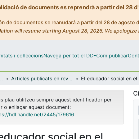
alidació de documents es reprendrà a partir del 28 d
ción de documentos se reanudará a partir del 28 de agosto 
ation will resume starting August 28, 2026. We apologize 
tats i col·leccions
Navega per tot el DD
Com publicar
Cont
stigació i Diagnòstic en Educació
Articles publicats en revistes (Mètodes d'Investigació i Diagnòstic en Educació)
El educ
Ci
us plau utilitzeu sempre aquest identificador per
ar o enllaçar aquest document:
ps://hdl.handle.net/2445/179616
 educador social en el