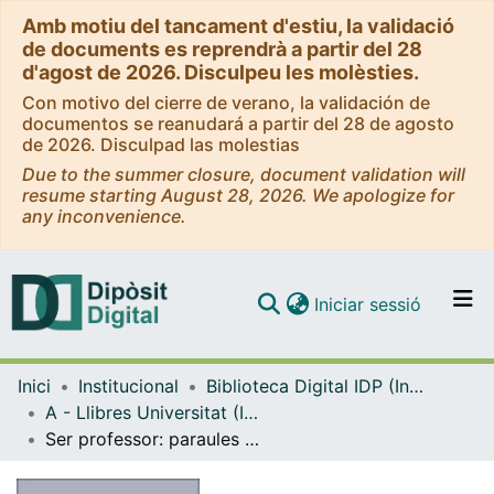
Amb motiu del tancament d'estiu, la validació
de documents es reprendrà a partir del 28
d'agost de 2026. Disculpeu les molèsties.
Con motivo del cierre de verano, la validación de
documentos se reanudará a partir del 28 de agosto
de 2026. Disculpad las molestias
Due to the summer closure, document validation will
resume starting August 28, 2026. We apologize for
any inconvenience.
(current)
Iniciar sessió
Comunitats i col·leccions
Inici
Institucional
Biblioteca Digital IDP (Institut de Desenvolupament Professional)
Navega per tot el DD
A - Llibres Universitat (IDP, Octaedro)
Com publicar
Ser professor: paraules sobre la docència universitària
Contacte