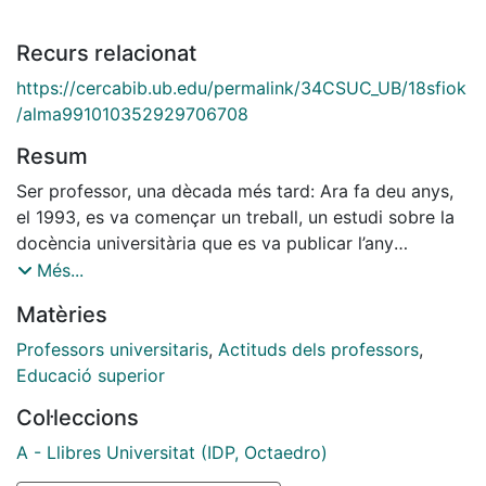
Recurs relacionat
https://cercabib.ub.edu/permalink/34CSUC_UB/18sfiok
/alma991010352929706708
Resum
Ser professor, una dècada més tard: Ara fa deu anys,
el 1993, es va començar un treball, un estudi sobre la
docència universitària que es va publicar l’any
1995 amb el títol Ser professor: paraules sobre la
Més...
docència universitària. Les seves autores, Begoña Gros
Matèries
i Teresa Romañá, van analitzar un conjunt
d’entrevistes, van redactar un conjunt de reflexions i
Professors universitaris
,
Actituds dels professors
,
van contribuir, sens dubte, a generar
Educació superior
un clima d’interès envers la docència universitària i el
Col·leccions
debat
que va generar a la nostra Universitat. L’any 2000 es
A - Llibres Universitat (IDP, Octaedro)
va