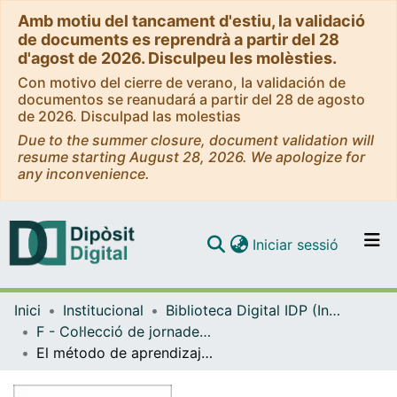
Amb motiu del tancament d'estiu, la validació
de documents es reprendrà a partir del 28
d'agost de 2026. Disculpeu les molèsties.
Con motivo del cierre de verano, la validación de
documentos se reanudará a partir del 28 de agosto
de 2026. Disculpad las molestias
Due to the summer closure, document validation will
resume starting August 28, 2026. We apologize for
any inconvenience.
(current)
Iniciar sessió
Comunitats i col·leccions
Inici
Institucional
Biblioteca Digital IDP (Institut de Desenvolupament Professional)
Navega per tot el DD
F - Col·lecció de jornades, congressos i simposis (IDP)
Com publicar
El método de aprendizaje orientado a proyectos: una vía para operativizar la investigación educativa en la educación superior
Contacte