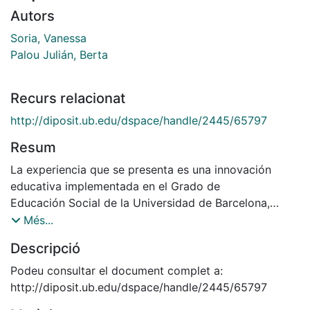
Autors
Soria, Vanessa
Palou Julián, Berta
Recurs relacionat
http://diposit.ub.edu/dspace/handle/2445/65797
Resum
La experiencia que se presenta es una innovación
educativa implementada en el Grado de
Educación Social de la Universidad de Barcelona,
durante el curso 2012-2013 en la asignatura
Més...
Investigación Socioeducativa. Ésta se ha
Descripció
caracterizado por utilizar el método de aprendizaje
orientado a proyectos (De Miguel, 2004) a través de
Podeu consultar el document complet a:
los principios de la investigación formativa
http://diposit.ub.edu/dspace/handle/2445/65797
(Parra Moreno, 2004). La actividad se fundamentó en