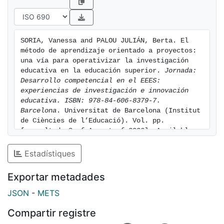
transversales del grado.
SORIA, Vanessa and PALOU JULIÁN, Berta. El 
método de aprendizaje orientado a proyectos: 
una vía para operativizar la investigación 
educativa en la educación superior. 
Jornada: 
Desarrollo competencial en el EEES: 
experiencias de investigación e innovación 
educativa. ISBN: 978-84-606-8379-7. 
Barcelona
. Universitat de Barcelona (Institut 
de Ciències de l’Educació). Vol. pp. 
[consulted: 8 of August of 2026]. Available 
at: https://hdl.handle.net/2445/66638
Estadístiques
Exportar metadades
JSON
-
METS
Compartir registre